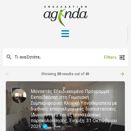
Filters
arrow_backward
arrow_forward
Showing
20
results out of
41
Μονοετές Εξειδικευμένο Πρόγραμμα
Εκπαίδευσης στη Γνωσιακή
Συμπεριφορική Κλινική Υπνοθεραπεία με
διεθνείς επαγγελματικές διαπιστεύσεις
(Δυνατότητα και εξ αποστάσεως
παρακολούθησης, Έναρξη: 31 Οκτώβριου
2026