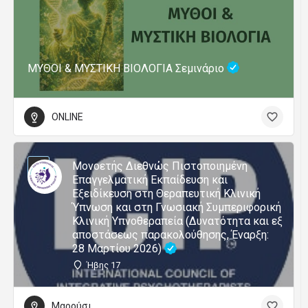
ΜΥΘΟΙ & ΜΥΣΤΙΚΗ ΒΙΟΛΟΓΙΑ Σεμινάριο
ONLINE
Μονοετής Διεθνώς Πιστοποιημένη
Επαγγελματική Εκπαίδευση και
Εξειδίκευση στη Θεραπευτική Κλινική
Ύπνωση και στη Γνωσιακή Συμπεριφορική
Κλινική Υπνοθεραπεία (Δυνατότητα και εξ
αποστάσεως παρακολούθησης, Έναρξη:
28 Μαρτίου 2026)
Ήβης 17
Μαρούσι