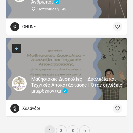
Άνθρωποι
Παπανικολή 146
ONLINE
Μαθησιακές Δυσκολίες – Δυσλεξία και
Τεχνικές Αποκατάστασης | Όταν οι λέξεις
μπερδεύονται
Χαλάνδρι
1
2
3
→