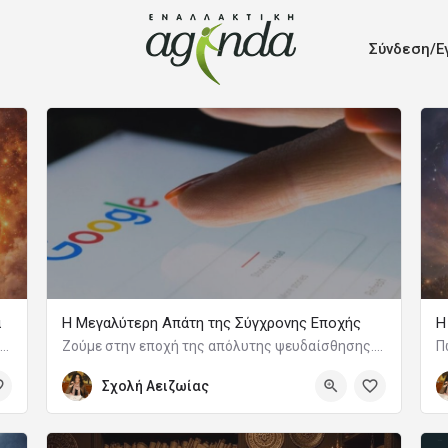
Σύνδεση/Ε
ά
Η Μεγαλύτερη Απάτη της Σύγχρονης Εποχής
Η
Οι περισσότεροι άνθρωποι πιστεύουν ότι ο έρωτας ξεκινά από την καρδιά. Η επιστήμη όμως δείχνει κάτι διαφορετικό.
Ζούμε στην εποχή της απόλυτης ψευδαίσθησης. Νομίζουμε ότι επειδή κρατάμε στο χέρι μας όλη την ανθρώπινη ιστορία μέσα σε μια οθόνη, είμαστε πιο έξυπνοι, πιο εξελιγμένοι και πιο σοφοί από τους αρχαίους προγόνους μας.
Σχολή Αειζωίας