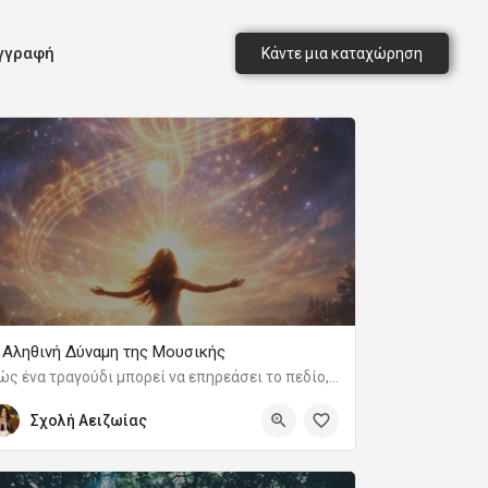
γγραφή
Κάντε μια καταχώρηση
 Αληθινή Δύναμη της Μουσικής
Πώς ένα τραγούδι μπορεί να επηρεάσει το πεδίο, τη συνείδηση και την Ιστορία
Σχολή Αειζωίας