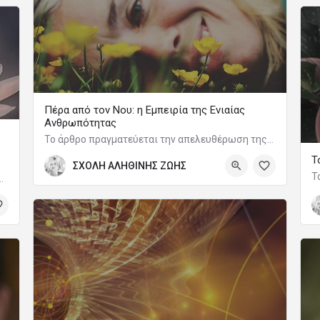
Πέρα από τον Νου: η Εμπειρία της Ενιαίας
Ανθρωπότητας
Το άρθρο πραγματεύεται την απελευθέρωση της ανθρώπινης νοημοσύνης από τη μνήμη και τις προκαταλήψεις, οδηγώντας στην άμεση επίγνωση της ενότητας της ανθρώπινης εμπειρίας πέρα από κάθε διαχωρισμό.
Τ
ΣΧΟΛΗ ΑΛΗΘΙΝΗΣ ΖΩΗΣ
Τ
ρακίζεις το Πεδίο σου από Κάθε Σκοτεινή Επίδραση