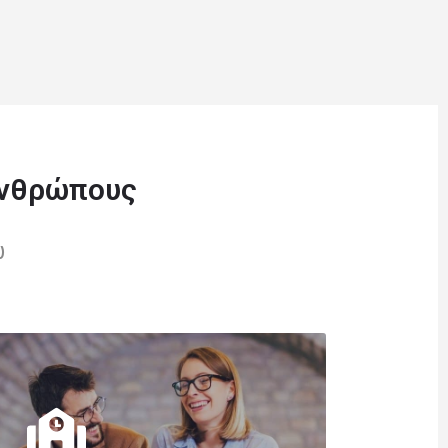
ανθρώπους
ω