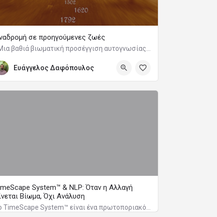
ναδρομή σε προηγούμενες ζωές
«Μια βαθιά βιωματική προσέγγιση αυτογνωσίας και θεραπείας μέσα από το υποσυνείδητο»
Ευάγγελος Δαφόπουλος
imeScape System™ & NLP: Όταν η Αλλαγή
ίνεται Βίωμα, Όχι Ανάλυση
Το TimeScape System™ είναι ένα πρωτοποριακό, συμβολικό μοντέλο NLP που διδάσκεται αποκλειστικά στην Hellenic NLP Academy από τον Master NLP Trainer Jay Williams και επιτρέπει βαθιά εσωτερική αλλαγή μέσω επίγνωσης και φυσικής αναδιοργάνωσης, χωρίς ανάγκη ανάλυσης ή ανάκλησης μνήμης