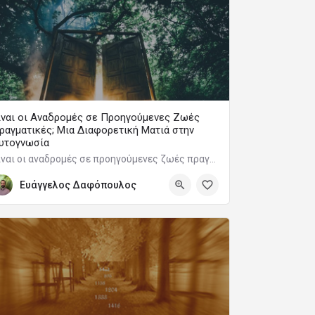
ίναι οι Αναδρομές σε Προηγούμενες Ζωές
ραγματικές; Μια Διαφορετική Ματιά στην
υτογνωσία
Είναι οι αναδρομές σε προηγούμενες ζωές πραγματικές εμπειρίες ή συμβολικές εικόνες του ασυνειδήτου; Μια ψυχολογική και θεραπευτική προσέγγιση στο φαινόμενο.
Ευάγγελος Δαφόπουλος