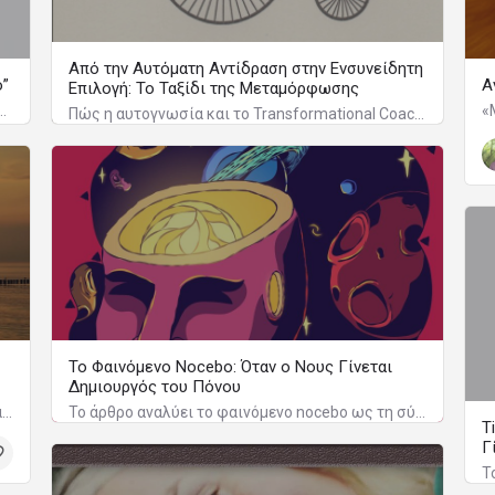
Από την Αυτόματη Αντίδραση στην Ενσυνείδητη
ό”
Α
Επιλογή: Το Ταξίδι της Μεταμόρφωσης
α συνδέονται με την αυτοεκτίμηση και τη σχέση μας με τους άλλους
Πώς η αυτογνωσία και το Transformational Coaching μπορούν να γίνουν η "πυξίδα" σας για να μετατρέψετε το καθημερινό άγχος σε εσωτερική δύναμη.
Το Φαινόμενο Nocebo: Όταν ο Νους Γίνεται
Δημιουργός του Πόνου
Γιατί η Σιωπή Μας Αγχώνει: Τι Συμβαίνει Πραγματικά στον Εγκέφαλο
Το άρθρο αναλύει το φαινόμενο nocebo ως τη σύγχρονη επιβεβαίωση της πλατωνικής ιδέας ότι ο νους συνδιαμορφώνει τη σωματική υγεία. Εξηγεί πώς οι αρνητικές προσδοκίες μετατρέπονται σε πραγματικά βιολογικά συμπτώματα, αναδεικνύοντας τη δύναμη της σκέψης πάνω στη φυσιολογία μας.
T
Γ