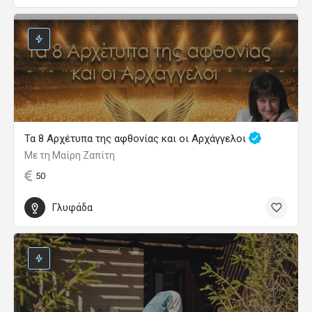
Τα 8 Αρχέτυπα της αφθονίας και οι Αρχάγγελοι
Με τη Μαίρη Ζαπίτη
50
Γλυφάδα