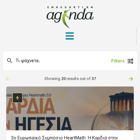
Filters
arrow_backward
arrow_forward
Showing
20
results out of
37
3ο Ευρωπαϊκό Συμπόσιο HeartMath: Η Καρδιά στην