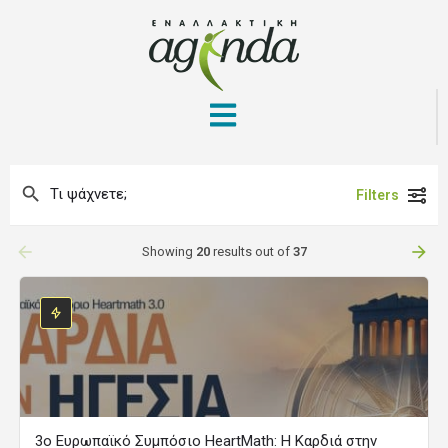
Filters
arrow_backward
arrow_forward
Showing
20
results out of
37
3ο Ευρωπαϊκό Συμπόσιο HeartMath: Η Καρδιά στην