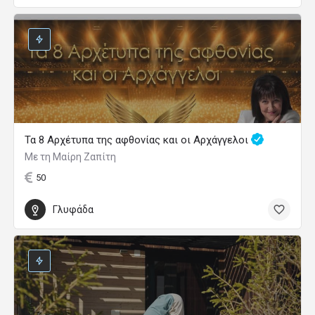
Τα 8 Αρχέτυπα της αφθονίας και οι Αρχάγγελοι
Με τη Μαίρη Ζαπίτη
50
Γλυφάδα