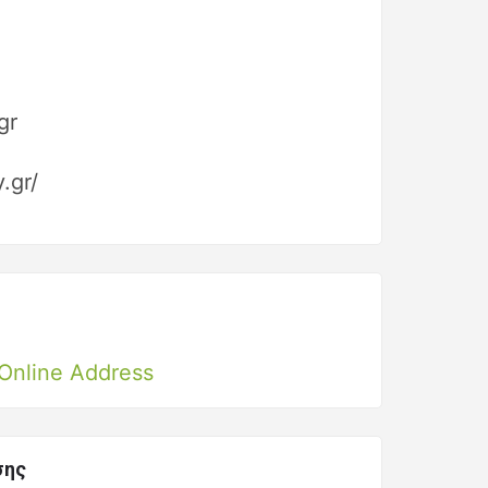
gr
.gr/
Online Address
σης