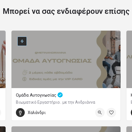
Μπορεί να σας ενδιαφέρουν επίσης
Ομάδα Αυτογνωσίας
Βιωματικό Εργαστήριο.. με την Ανδριάννα
150
14 Οκτωβρίου 2026 19:00 - 21:00
Χαλάνδρι