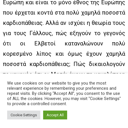
Ευρώπη και είναι το μόνο έθνος της Ευρώπης
που έρχεται κοντά στα πολύ χαμηλά ποσοστά
καρδιοπάθειας. Αλλά αν ισχύει η θεωρία τους
για τους Γάλλους, πώς εξηγούν το γεγονός
ότι οι Ελβετοί καταναλώνουν πολύ
κορεσμένο λίπος και όμως έχουν χαμηλά
ποσοστά καρδιοπάθειας; Πώς δικαιολογούν
το γεγονός ότι οι Μασάι έχουν τη μεγαλύτερη
We use cookies on our website to give you the most
κατανάλωση χοληστερίνης και κορεσμένου
relevant experience by remembering your preferences and
repeat visits. By clicking “Accept All”, you consent to the use
λίπους (η τροφή τους αποτελείται
of ALL the cookies. However, you may visit "Cookie Settings"
to provide a controlled consent.
αποκλειστικά από λιπαρό κρέας και από
λιπαρό γάλα από τα κοπάδια τους) και
Cookie Settings
Accept All
ωστόσο τα ποσοστά καρδιοπάθειας σε