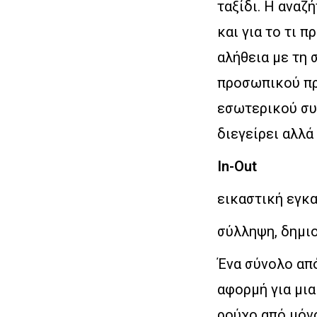
ταξίδι. Η αναζ
και για το τι π
αλήθεια με τη 
προσωπικού πρ
εσωτερικού συν
διεγείρει αλλά
In-Out
εικαστική εγκα
σύλληψη, δημι
Ένα σύνολο από
αφορμή για μι
ρούχο από μόνο