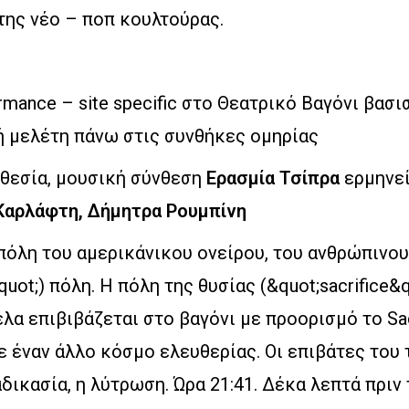
της νέο – ποπ κουλτούρας.
rmance – site specific στο Θεατρικό Βαγόνι βασι
 μελέτη πάνω στις συνθήκες ομηρίας
οθεσία, μουσική σύνθεση
Ερασμία Τσίπρα
ερμηνε
 Καρλάφτη, Δήμητρα Ρουμπίνη
πόλη του αμερικάνικου ονείρου, του ανθρώπινου
uot;) πόλη. Η πόλη της θυσίας (&quot;sacrifice&q
έλα επιβιβάζεται στο βαγόνι με προορισμό το Sa
ε έναν άλλο κόσμο ελευθερίας. Οι επιβάτες του 
αδικασία, η λύτρωση. Ώρα 21:41. Δέκα λεπτά πριν