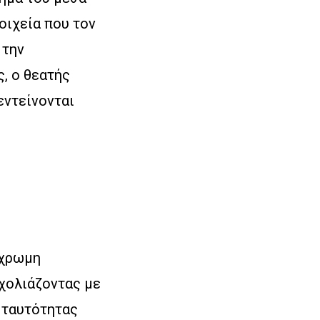
οιχεία που τον
 την
, ο θεατής
εντείνονται
όχρωμη
σχολιάζοντας με
 ταυτότητας