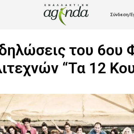
Σύνδεση/Ε
κδηλώσεις του 6ου 
ιτεχνών “Τα 12 Κο