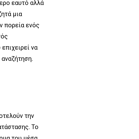
τερο εαυτό αλλά
ζητά μια
ην πορεία ενός
νός
 επιχειρεί να
 αναζήτηση.
ποτελούν την
ατάστασης. Το
λημα του μέσα