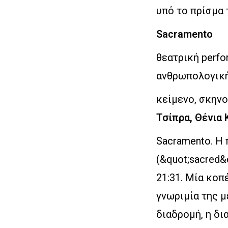
υπό το πρίσμα 
Sacramento
θεατρική perfo
ανθρωπολογική
κείμενο, σκην
Τσίπρα, Θένια
Sacramento. Η 
(&quot;sacred&q
21:31. Μία κοπ
γνωριμία της μ
διαδρομή, η δι