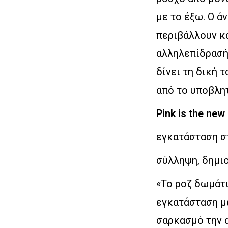
με το έξω. Ο ά
περιβάλλουν κα
αλληλεπίδρασή 
δίνει τη δική 
από το υποβλητ
Pink is the new
εγκατάσταση σ
σύλληψη, δημι
«Το ροζ δωμάτ
εγκατάσταση με
σαρκασμό την 