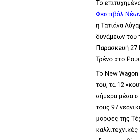
Το επιτυχημέν
Φεστιβάλ Νέων
η Τατιάνα Λύγ
δυνάμεων του τ
Παρασκευή 27 Μ
Τρένο στο Ρου
Το New Wagon τ
του, τα 12 «κο
σήμερα μέσα σ
τους 97 νεανικ
μορφές της Τέ
καλλιτεχνικές 