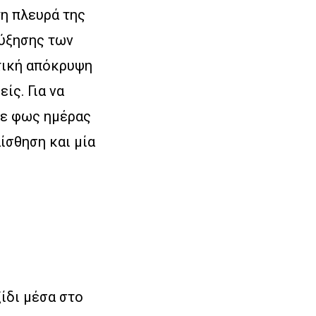
τη πλευρά της
αύξησης των
τική απόκρυψη
ίς. Για να
 με φως ημέρας
αίσθηση και μία
ξίδι μέσα στο