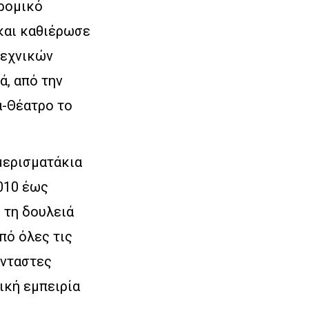
δρομικό
και καθιέρωσε
τεχνικών
ά, από την
α-Θέατρο το
μερισματάκια
2010 έως
 τη δουλειά
πό όλες τις
άνταστες
ική εμπειρία