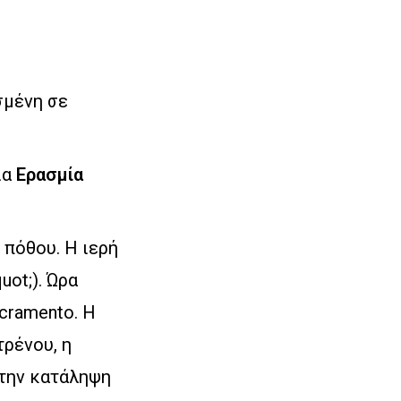
σμένη σε
ία
Ερασμία
 πόθου. Η ιερή
uot;). Ώρα
cramento. Η
τρένου, η
 την κατάληψη