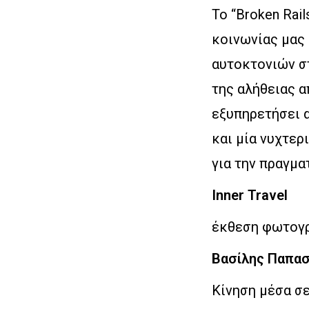
Το “Broken Rai
κοινωνίας μας 
αυτοκτονιών σ
της αλήθειας α
εξυπηρετήσει α
και μία νυχτερι
για την πραγμα
Inner Travel
έκθεση φωτογρ
Βασίλης Παπα
Κίνηση μέσα σε