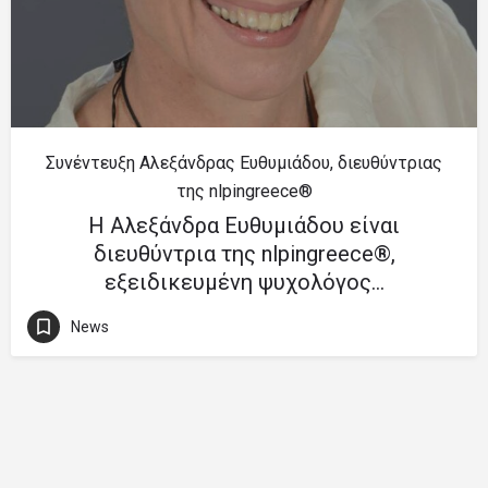
Συνέντευξη Αλεξάνδρας Ευθυμιάδου, διευθύντριας
της nlpingreece®
Η Αλεξάνδρα Ευθυμιάδου είναι
διευθύντρια της nlpingreece®,
εξειδικευμένη ψυχολόγος…
News