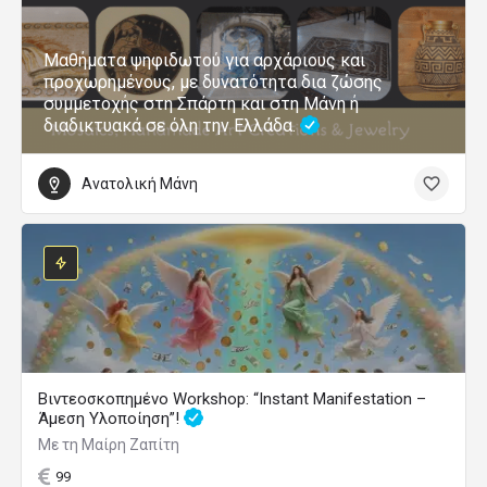
Μαθήματα ψηφιδωτού για αρχάριους και
προχωρημένους, με δυνατότητα δια ζώσης
συμμετοχής στη Σπάρτη και στη Μάνη ή
διαδικτυακά σε όλη την Ελλάδα.
Ανατολική Μάνη
Βιντεοσκοπημένο Workshop: “Instant Manifestation –
Άμεση Υλοποίηση”!
Με τη Μαίρη Ζαπίτη
99