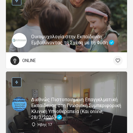
Οικοψυχολογία στην Εκπαίδευση:
Εμβαθύνοντας τη Σχέση με τη Φύση
ONLINE
Διεθνώς Πιστοποιημένη Επαγγελματική
Εκπαίδευση στη Γνωσιακή Συμπεριφορική
Κλινική Υπνοθεραπεία (Και online,
28/3/2026)
Ήβης 17