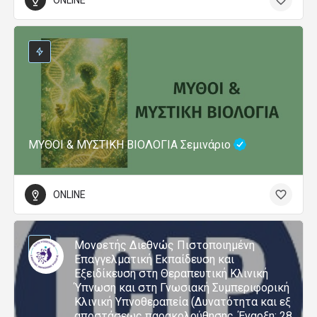
ONLINE
ΜΥΘΟΙ & ΜΥΣΤΙΚΗ ΒΙΟΛΟΓΙΑ Σεμινάριο
ONLINE
Μονοετής Διεθνώς Πιστοποιημένη
Επαγγελματική Εκπαίδευση και
Εξειδίκευση στη Θεραπευτική Κλινική
Ύπνωση και στη Γνωσιακή Συμπεριφορική
Κλινική Υπνοθεραπεία (Δυνατότητα και εξ
αποστάσεως παρακολούθησης, Έναρξη: 28