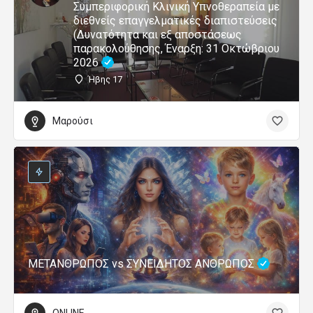
Συμπεριφορική Κλινική Υπνοθεραπεία με
διεθνείς επαγγελματικές διαπιστεύσεις
(Δυνατότητα και εξ αποστάσεως
παρακολούθησης, Έναρξη: 31 Οκτώβριου
2026
Ήβης 17
Μαρούσι
ΜΕΤΑΝΘΡΩΠΟΣ vs ΣΥΝΕΙΔΗΤΟΣ ΑΝΘΡΩΠΟΣ