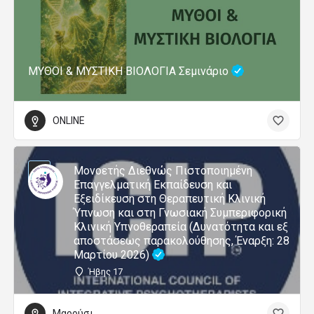
ΜΥΘΟΙ & ΜΥΣΤΙΚΗ ΒΙΟΛΟΓΙΑ Σεμινάριο
ONLINE
Μονοετής Διεθνώς Πιστοποιημένη
Επαγγελματική Εκπαίδευση και
Εξειδίκευση στη Θεραπευτική Κλινική
Ύπνωση και στη Γνωσιακή Συμπεριφορική
Κλινική Υπνοθεραπεία (Δυνατότητα και εξ
αποστάσεως παρακολούθησης, Έναρξη: 28
Μαρτίου 2026)
Ήβης 17
Μαρούσι