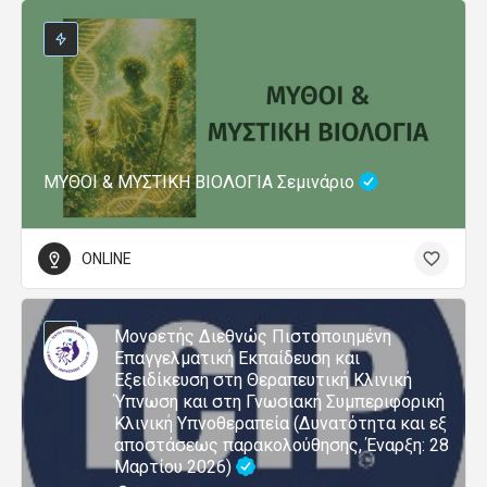
ΜΥΘΟΙ & ΜΥΣΤΙΚΗ ΒΙΟΛΟΓΙΑ Σεμινάριο
ONLINE
Μονοετής Διεθνώς Πιστοποιημένη
Επαγγελματική Εκπαίδευση και
Εξειδίκευση στη Θεραπευτική Κλινική
Ύπνωση και στη Γνωσιακή Συμπεριφορική
Κλινική Υπνοθεραπεία (Δυνατότητα και εξ
αποστάσεως παρακολούθησης, Έναρξη: 28
Μαρτίου 2026)