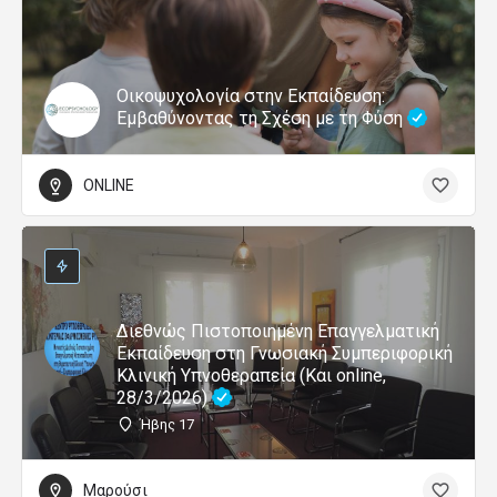
Οικοψυχολογία στην Εκπαίδευση:
Εμβαθύνοντας τη Σχέση με τη Φύση
ONLINE
Διεθνώς Πιστοποιημένη Επαγγελματική
Εκπαίδευση στη Γνωσιακή Συμπεριφορική
Κλινική Υπνοθεραπεία (Και online,
28/3/2026)
Ήβης 17
Μαρούσι