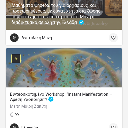
Μαθήματα ψηφιδωτού για αρχάριους και
προχωρημένους, με δυνατότητα δια ζώσης
συμμετοχής στη Σπάρτη και στη Μάνη ή
διαδικτυακά σε όλη την Ελλάδα.
Ανατολική Μάνη
Βιντεοσκοπημένο Workshop: “Instant Manifestation –
Άμεση Υλοποίηση”!
Με τη Μαίρη Ζαπίτη
99
Γλυφάδα