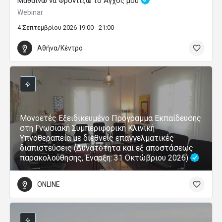
Μαθαίνω να Φροντίζω το Άγχος μου
Webinar
4 Σεπτεμβρίου 2026 19:00 - 21:00
Αθήνα/Κέντρο
Μονοετές Εξειδικευμένο Πρόγραμμα Εκπαίδευσης
στη Γνωσιακή Συμπεριφορική Κλινική
Υπνοθεραπεία με διεθνείς επαγγελματικές
διαπιστεύσεις (Δυνατότητα και εξ αποστάσεως
παρακολούθησης, Έναρξη: 31 Οκτώβριου 2026)
ONLINE