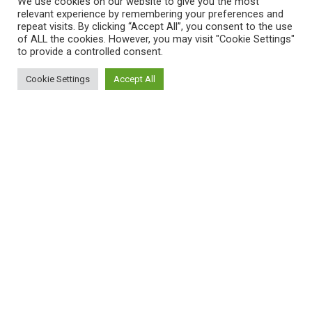
We use cookies on our website to give you the most
relevant experience by remembering your preferences and
repeat visits. By clicking “Accept All”, you consent to the use
of ALL the cookies. However, you may visit "Cookie Settings"
to provide a controlled consent.
Cookie Settings
Accept All
ΠΛΗΡΟΦΟΡΙΕΣ
Πώς λειτουργεί η Εναλλακτική Ατζέντα
Πώς μπορώ να εγγραφώ;
Πώς διαφέρουν οι καταχωρήσεις;
Πώς μπορώ να γραφτώ σε μια εκδήλωση;