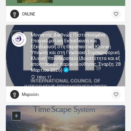
ONLINE
Μονοετής Διεθνώς Πιστοποιημένη
Επαγγελματική Εκπαίδευση και
Εξειδίκευση στη Θεραπευτική Κλινική
Ύπνωση και στη Γνωσιακή Συμπεριφορική
Κλινική Υπνοθεραπεία (Δυνατότητα και εξ
αποστάσεως παρακολούθησης, Έναρξη: 28
Μαρτίου 2026)
Ήβης 17
Μαρούσι