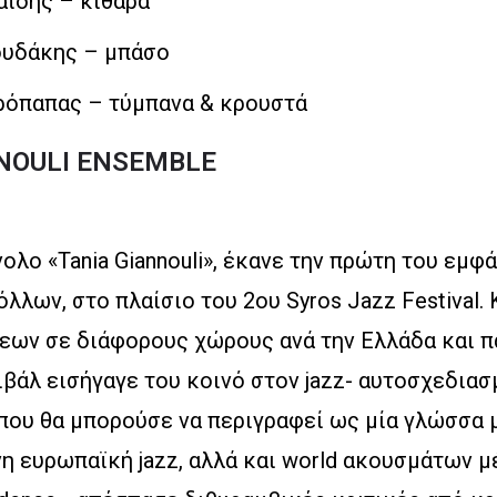
αϊδης – κιθάρα
ουδάκης – μπάσο
όπαπας – τύμπανα & κρουστά
NOULI ENSEMBLE
ολο «Tania Giannouli», έκανε την πρώτη του εμφα
́λλων, στο πλαίσιο του 2ου Syros Jazz Festival.
εων σε διάφορους χώρους ανά την Ελλάδα και π
βάλ εισήγαγε του κοινό στον jazz- αυτοσχεδιασμ
που θα μπορούσε να περιγραφεί ως μία γλώσσα μ
η ευρωπαϊκή jazz, αλλά και world ακουσμάτων 