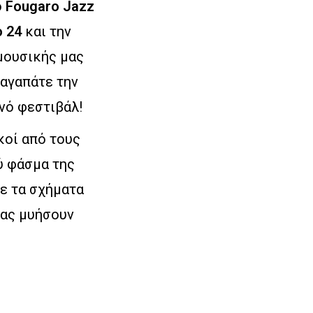
ο
Fougaro Jazz
 24
και την
 μουσικής μας
 αγαπάτε την
ινό φεστιβάλ!
ικοί από τους
ύ φάσμα της
με τα σχήματα
μας μυήσουν