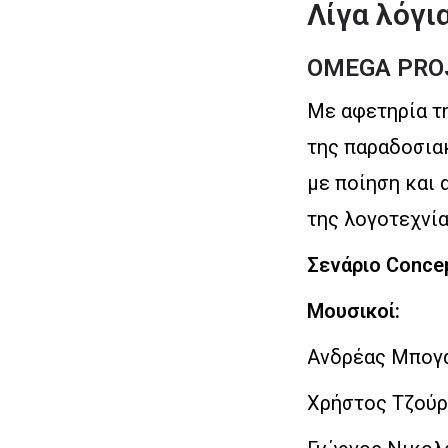
Λίγα λόγι
OMEGA PROJ
Με αφετηρία τη
της παραδοσια
με ποίηση και
της λογοτεχνί
Σενάριο Concep
Μουσικοί:
Ανδρέας Μπογά
Χρήστος Τζούρ