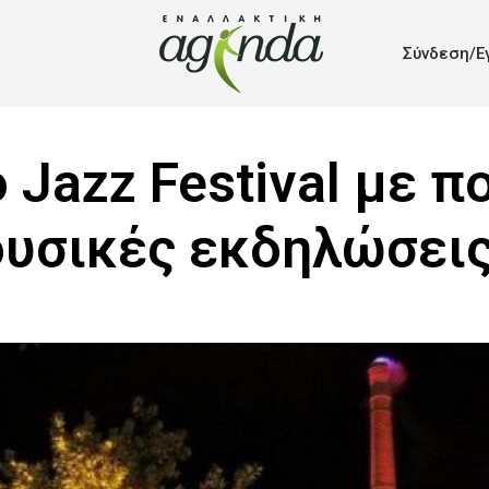
Σύνδεση/Ε
 Jazz Festival με π
υσικές εκδηλώσει