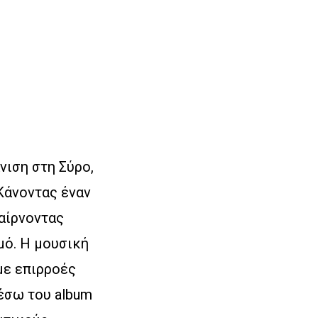
́νιση στη Σύρο,
 Κάνοντας έναν
αίρνοντας
ό. Η μουσική
ε επιρροές
μέσω του album