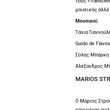
τους «Transcen
μουσικής αλλά 
Μουσικοί:
Τάνια Γιαννούλ
Guido de Flavi
Σόλης Μπάρκη 
Αλέξανδρος Μπ
MARIOS ST
Ο Mάριος Στρό
σάουντρακ πολ