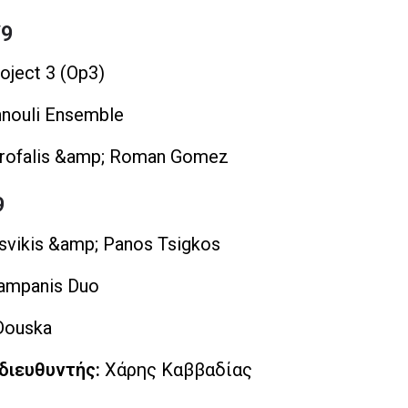
/9
ject 3 (Op3)
nnouli Ensemble
rofalis &amp; Roman Gomez
9
svikis &amp; Panos Tsigkos
ampanis Duo
Douska
διευθυντής:
Χάρης Καββαδίας