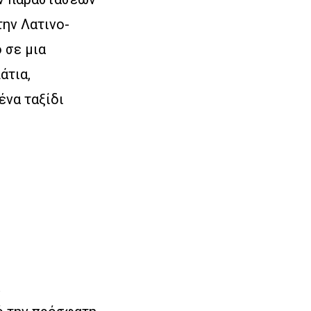
την Λατινο-
 σε μια
άτια,
ένα ταξίδι