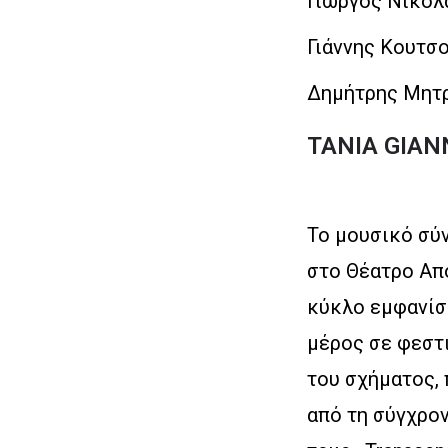
Γιώργος Νικολ
Γιάννης Κουτσ
Δημήτρης Μητρ
TANIA GIAN
Το μουσικό σύν
στο Θέατρο Απο
κύκλο εμφανίσ
μέρος σε φεστι
του σχήματος, 
από τη σύγχρον