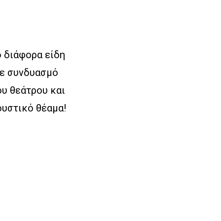
ό διάφορα είδη
σε συνδυασμό
υ θεάτρου και
ουστικό θέαμα!