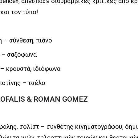
dence», απέσπασε διθυραμβικές κριτικές από κρ
και τον τύπο!
η – σύνθεση, πιάνο
is – σαξόφωνα
– κρουστά, ιδιόφωνα
οτίνης – τσέλο
ROFALIS & ROMAN GOMEZ
φαλης, σολίστ – συνθέτης κινηματογράφου, δημ
λών ταινιών, τηλεοπτικών σειρών και θεατρικ