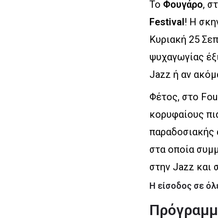
Το
Φουγάρο
, σ
Festival
! Η σκη
Κυριακή 25 Σεπ
ψυχαγωγίας έξι
Jazz ή αν ακόμ
Φέτος, στο Fou
κορυφαίους πια
παραδοσιακής α
στα οποία συμ
στην Jazz και 
Η είσοδος σε όλ
Πρόγραμμα