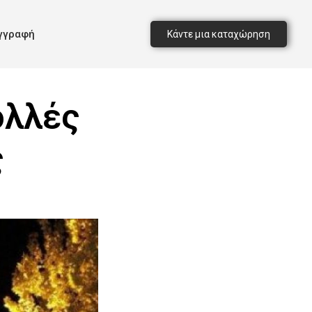
γγραφή
Κάντε μια καταχώρηση
ολλές
ς