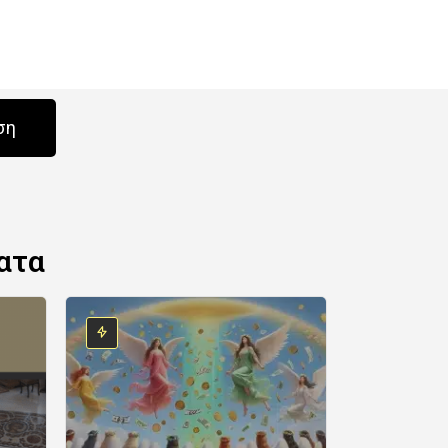
ση
ατα