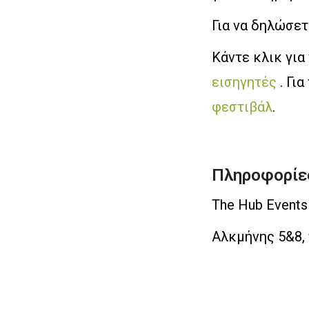
Για να δηλώσε
Κάντε κλικ για
εισηγητές
. Γι
φεστιβάλ
.
Πληροφορίε
The Hub Event
Αλκμήνης 5&8,