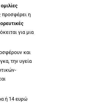
 ομιλίες
ς προσφέρει η
χορευτικές
όκειται για μια
ροσφέρουν και
γκα, την υγεία
ωτικών-
και
ρα ή 14 ευρώ