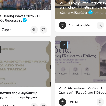
συμμετοχής στη Σπάρτη κ
στη Μάνη ή διαδικτυακά σ
όλη την Ελλάδα.
s Healing Waves 2026 - Η
άδα θεραπεύει
Ανατολική Μάνη
Το μεγάλο φεστιβάλ ψυχικής υγείας επιστρέφει
Σύρος
τωβρίου 2026 09:00 - 4 Οκτωβρίου 2026 22:00
ΔΩΡΕΑΝ Webinar: Μήδεια: Η
Σκοτεινή Πλευρά του Πάθου
υστικά της Ανθρώπινης
ς μέσα από την Αρχαία
WEBINAR
γωδία
ONLINE
18 Σεπτεμβρίου 2026 19:00 - 21:0