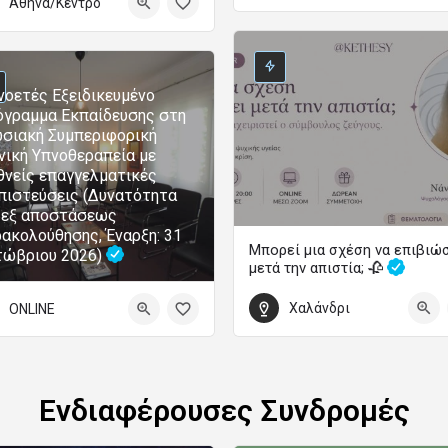
Αθήνα/Κέντρο
Ετήσια Εκπαιδευτικά Προγράμματα Ψυχολογίας
0
τωβρίου 2026 00:00 - 31 Μαΐου 2027 00:00
οετές Εξειδικευμένο
γραμμα Εκπαίδευσης στη
σιακή Συμπεριφορική
νική Υπνοθεραπεία με
θνείς επαγγελματικές
πιστεύσεις (Δυνατότητα
 εξ αποστάσεως
ακολούθησης, Έναρξη: 31
Μπορεί μια σχέση να επιβιώ
τώβριου 2026)
μετά την απιστία; 🥀
Χαλάνδρι
ONLINE
5 Σεπτεμβρίου 2026 18:00 - 20:00
Ενδιαφέρουσες Συνδρομές