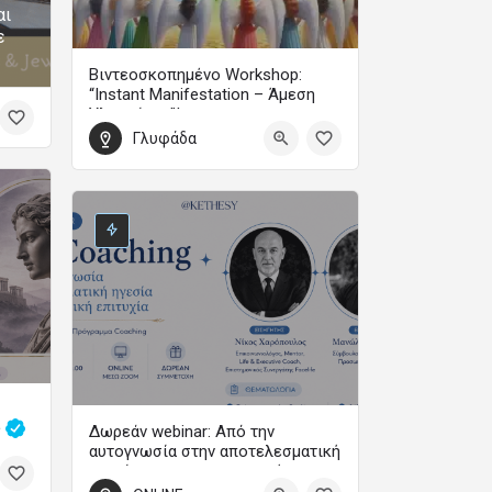
αι
ε
Βιντεοσκοπημένο Workshop:
“Instant Manifestation – Άμεση
Υλοποίηση”!
Γλυφάδα
Με τη Μαίρη Ζαπίτη
99
ς
Δωρεάν webinar: Από την
αυτογνωσία στην αποτελεσματική
ηγεσία και την προσωπική
επιτυχία
0