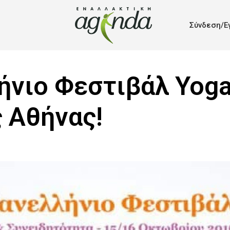
Σύνδεση/Ε
ήνιο Φεστιβάλ Yoga
ς Αθήνας!