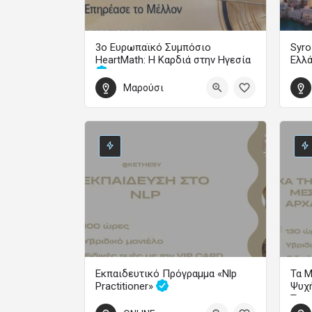
3ο Ευρωπαϊκό Συμπόσιο
Syro
HeartMath: Η Καρδιά στην Ηγεσία
Ελλ
Μαρούσι
Οδήγησε την Αλλαγή και Επηρέασε το Μέλλον
1 Οκ
30 Οκτωβρίου 2026 14:00 - 1 Νοεμβρίου 2026 19:00
Εκπαιδευτικό Πρόγραμμα «Nlp
Τα Μ
Practitioner»
Ψυχή
Τρα
Εξάμηνα Εκπαιδευτικά Προγράμματα