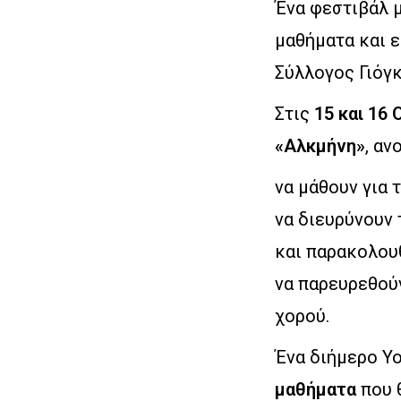
Ένα φεστιβάλ μ
μαθήματα και ε
Σύλλογος Γιόγκ
Στις
15 και 16
«Αλκμήνη»
, αν
να μάθουν για 
να διευρύνουν 
και παρακολου
να παρευρεθούν
χορού.
Ένα διήμερο Yo
μαθήματα
που θ