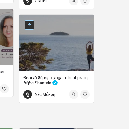
ONLINE
Webinar
3 Σεπτεμβρίου 2026 19:00 - 21:00
σει
Θερινό 8ήμερο yoga retreat με τη
Λήδα Shantala
Ετήσια Εκπαιδευτικά Προγράμματα Ψυχολογίας
Yoga – Διαλογισμός – Φιλοσοφία – Χοροθεραπεία
Μονοετής Διεθνώς
Νέα Μάκρη
Πιστοποιημένη
22 Αυγούστου 2026 18:00 - 30 Αυγούστου 2026 11:00
Επαγγελματική
Εκπαίδευση και
Εξειδίκευση στη
Θεραπευτική Κλινική
Ύπνωση και στη