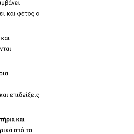
αμβάνει
ει και φέτος ο
και
νται
ρια
και επιδείξεις
τήρια και
ρικά από τα