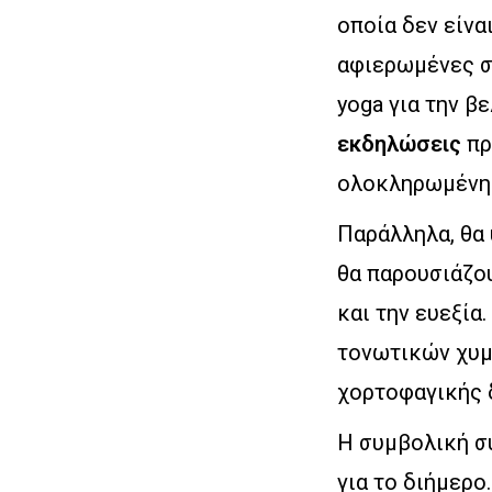
οποία δεν είνα
αφιερωμένες σ
yoga για την β
εκδηλώσεις
πρ
ολοκληρωμένη 
Παράλληλα, θα 
θα παρουσιάζου
και την ευεξία.
τονωτικών χυμ
χορτοφαγικής 
Η συμβολική συ
για το διήμερο.