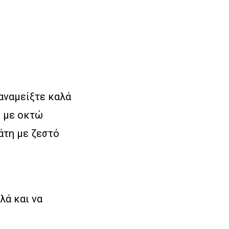
 αναμείξτε καλά
ς με οκτώ
άτη με ζεστό
λά και να