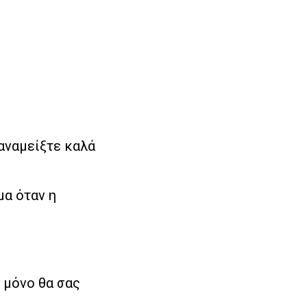
 αναμείξτε καλά
μα όταν η
ι μόνο θα σας