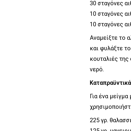
30 σταγόνες α
10 σταγόνες αι
10 σταγόνες α
Αναμείξτε το α
και φυλάξτε το
κουταλιές της 
νερό.
Καταπραϋντικά
Για ένα μείγμα
χρησιμοποιήστ
225 γρ. θαλασσ
125 γρ. μαγειρ