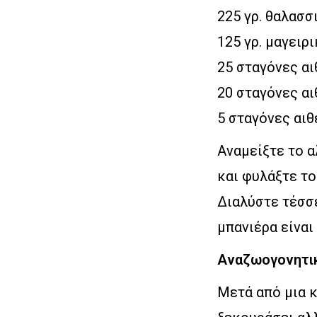
225 γρ. θαλασσ
125 γρ. μαγειρ
25 σταγόνες α
20 σταγόνες αι
5 σταγόνες αιθ
Αναμείξτε το α
και φυλάξτε το
Διαλύστε τέσσε
μπανιέρα είναι
Αναζωογονητι
Μετά από μια κ