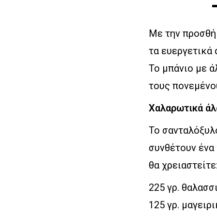
Με την προσθή
τα ευεργετικά
Το μπάνιο με ά
τους πονεμένο
Χαλαρωτικά άλ
Το σανταλόξυλ
συνθέτουν ένα 
θα χρειαστείτε
225 γρ. θαλασσ
125 γρ. μαγειρ