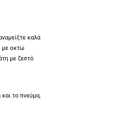
 αναμείξτε καλά
ς με οκτώ
άτη με ζεστό
 και το πνεύμα,