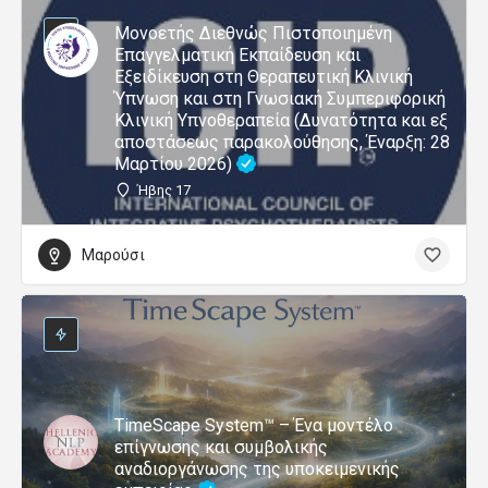
Μονοετής Διεθνώς Πιστοποιημένη
Επαγγελματική Εκπαίδευση και
Εξειδίκευση στη Θεραπευτική Κλινική
Ύπνωση και στη Γνωσιακή Συμπεριφορική
Κλινική Υπνοθεραπεία (Δυνατότητα και εξ
αποστάσεως παρακολούθησης, Έναρξη: 28
Μαρτίου 2026)
Ήβης 17
Μαρούσι
TimeScape System™ – Ένα μοντέλο
επίγνωσης και συμβολικής
αναδιοργάνωσης της υποκειμενικής