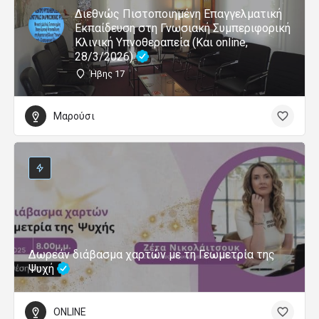
Διεθνώς Πιστοποιημένη Επαγγελματική
Εκπαίδευση στη Γνωσιακή Συμπεριφορική
Κλινική Υπνοθεραπεία (Και online,
28/3/2026)
Ήβης 17
Μαρούσι
Δωρεάν διάβασμα χαρτών με τη Γεωμετρία της
Ψυχή
ONLINE