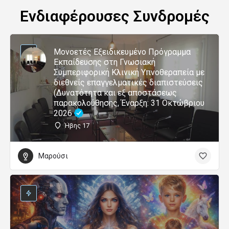
Ενδιαφέρουσες Συνδρομές
Μονοετές Εξειδικευμένο Πρόγραμμα
Εκπαίδευσης στη Γνωσιακή
Συμπεριφορική Κλινική Υπνοθεραπεία με
διεθνείς επαγγελματικές διαπιστεύσεις
(Δυνατότητα και εξ αποστάσεως
παρακολούθησης, Έναρξη: 31 Οκτώβριου
2026
Ήβης 17
Μαρούσι