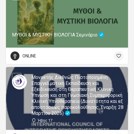
ΜΥΘΟΙ & ΜΥΣΤΙΚΗ ΒΙΟΛΟΓΙΑ Σεμινάριο
ONLINE
Μονοετής Διεθνώς Πιστοποιημένη
Επαγγελματική Εκπαίδευση και
Εξειδίκευση στη Θεραπευτική Κλινική
Ύπνωση και στη Γνωσιακή Συμπεριφορική
Κλινική Υπνοθεραπεία (Δυνατότητα και εξ
αποστάσεως παρακολούθησης, Έναρξη: 28
Μαρτίου 2026)
Ήβης 17