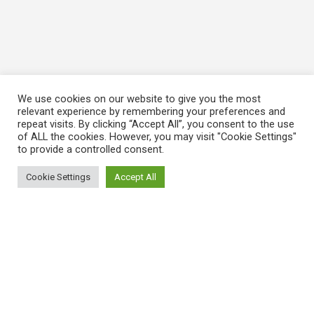
We use cookies on our website to give you the most
relevant experience by remembering your preferences and
repeat visits. By clicking “Accept All”, you consent to the use
of ALL the cookies. However, you may visit "Cookie Settings"
to provide a controlled consent.
Cookie Settings
Accept All
ΠΛΗΡΟΦΟΡΙΕΣ
Πώς λειτουργεί η Εναλλακτική Ατζέντα