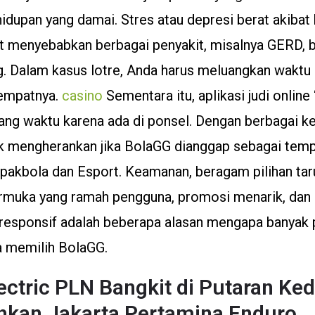
dupan yang damai. Stres atau depresi berat akibat 
at menyebabkan berbagai penyakit, misalnya GERD, 
g. Dalam kasus lotre, Anda harus meluangkan waktu 
tempatnya.
casino
Sementara itu, aplikasi judi onlin
jang waktu karena ada di ponsel. Dengan berbagai k
ak mengherankan jika BolaGG dianggap sebagai temp
epakbola dan Esport. Keamanan, beragam pilihan tar
armuka yang ramah pengguna, promosi menarik, dan 
 responsif adalah beberapa alasan mengapa banyak
a memilih BolaGG.
ectric PLN Bangkit di Putaran Ked
ahkan Jakarta Pertamina Enduro