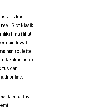
instan, akan
reel. Slot klasik
liki lima (lihat
 bermain lewat
rmainan roulette
 dilakukan untuk
situs dan
judi online,
asi kuat untuk
 demi