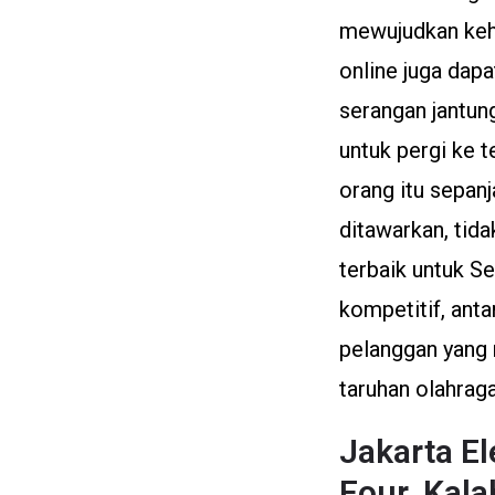
mewujudkan kehi
online juga dap
serangan jantun
untuk pergi ke 
orang itu sepan
ditawarkan, tid
terbaik untuk S
kompetitif, ant
pelanggan yang
taruhan olahrag
Jakarta El
Four, Kal