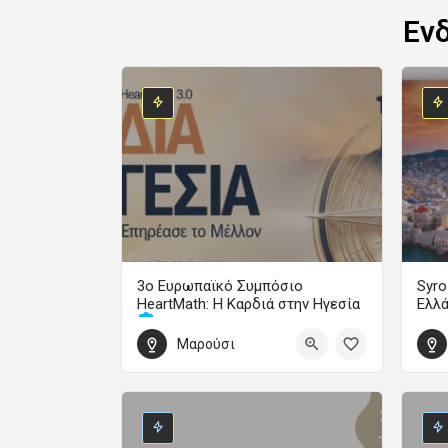
Εν
3ο Ευρωπαϊκό Συμπόσιο
Syro
HeartMath: Η Καρδιά στην Ηγεσία
Ελλ
Μαρούσι
Οδήγησε την Αλλαγή και Επηρέασε το Μέλλον
1 Οκ
30 Οκτωβρίου 2026 14:00 - 1 Νοεμβρίου 2026 19:00