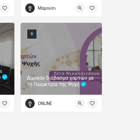
Μαρούσι
ι
)
Δωρεάν διάβασμα χαρτών με
τη Γεωμετρία της Ψυχή
ONLINE