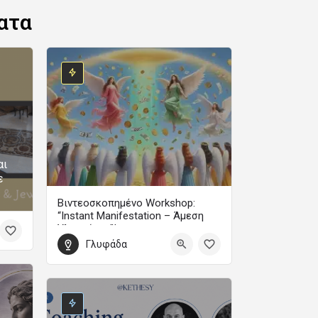
ατα
αι
ε
Βιντεοσκοπημένο Workshop:
“Instant Manifestation – Άμεση
Υλοποίηση”!
Γλυφάδα
Με τη Μαίρη Ζαπίτη
99