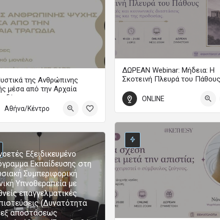
ΔΩΡΕΑΝ Webinar: Μήδεια: Η
Σκοτεινή Πλευρά του Πάθου
υστικά της Ανθρώπινης
ς μέσα από την Αρχαία
WEBINAR
γωδία
ONLINE
18 Σεπτεμβρίου 2026 19:00 - 21:0
Αθήνα/Κέντρο
Ετήσια Εκπαιδευτικά Προγράμματα Ψυχολογίας
0
τωβρίου 2026 00:00 - 31 Μαΐου 2027 00:00
οετές Εξειδικευμένο
γραμμα Εκπαίδευσης στη
σιακή Συμπεριφορική
νική Υπνοθεραπεία με
θνείς επαγγελματικές
πιστεύσεις (Δυνατότητα
 εξ αποστάσεως