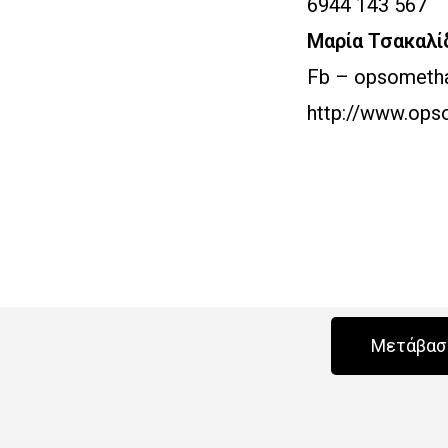
6944 143 567
Μαρία Τσακαλί
Fb – opsometh
http://www.ops
Μετάβαση