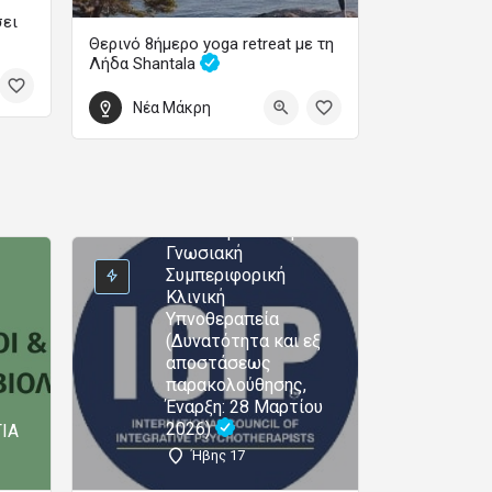
σει
Θερινό 8ήμερο yoga retreat με τη
Λήδα Shantala
Ετήσια Εκπαιδευτικά Προγράμματα Ψυχολογίας
Yoga – Διαλογισμός – Φιλοσοφία – Χοροθεραπεία
Μονοετής Διεθνώς
Νέα Μάκρη
Πιστοποιημένη
22 Αυγούστου 2026 18:00 - 30 Αυγούστου 2026 11:00
Επαγγελματική
Εκπαίδευση και
Εξειδίκευση στη
Θεραπευτική Κλινική
Ύπνωση και στη
Γνωσιακή
Συμπεριφορική
Κλινική
Υπνοθεραπεία
(Δυνατότητα και εξ
αποστάσεως
παρακολούθησης,
Έναρξη: 28 Μαρτίου
2026)
ΙΑ
Ήβης 17