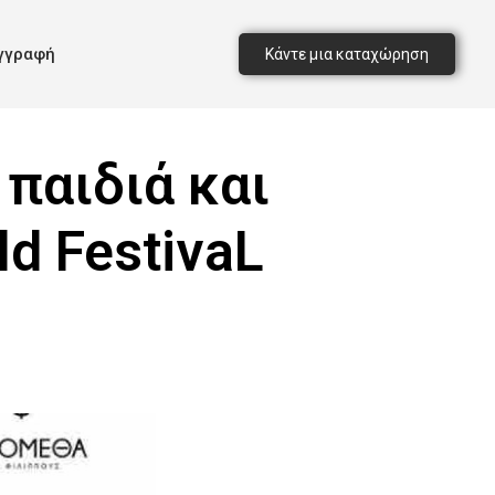
γγραφή
Κάντε μια καταχώρηση
παιδιά και
d FestivaL