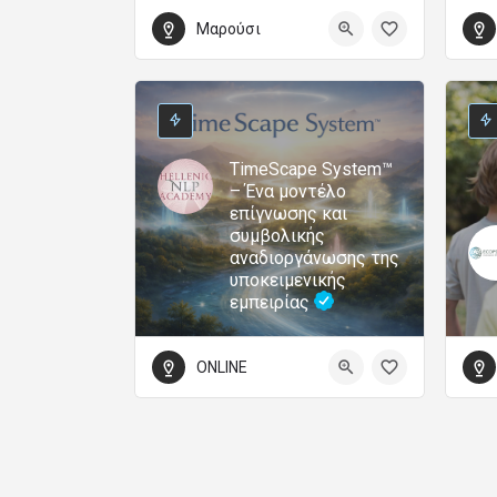
Μαρούσι
TimeScape System™
– Ένα μοντέλο
επίγνωσης και
συμβολικής
αναδιοργάνωσης της
υποκειμενικής
εμπειρίας
ONLINE