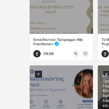
Εκπαιδευτικό Πρόγραμμα «Nlp
Τα Μ
Practitioner»
Ψυχή
Τρα
Εξάμηνα Εκπαιδευτικά Προγράμματα
ONLINE
600
3 Φεβρουαρίου 2027 00:00 - 3 Ιουλίου 2027 00:00
70
1 Οκ
Μον
Πρό
Γνω
Κλι
διε
δια
και