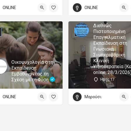
ONLINE
ONLINE
Διεθνώς
Πιστοποιημένη
Επαγγελματική
Εκπαίδευση στη
Γνωσιακή
Συμπεριφορική
Κλινική
Οικοψυχολογία στην
Υπνοθεραπεία (Κα
Εκπαίδευση:
online, 28/3/2026
Εμβαθύνοντας τη
Σχέση με τη Φύση
Ήβης 17
ONLINE
Μαρούσι