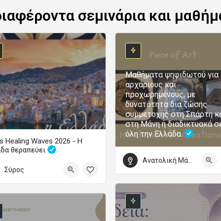
διαφέροντα σεμινάρια και μαθήμ
Μαθήματα ψηφιδωτού για
αρχάριους και
προχωρημένους, με
δυνατότητα δια ζώσης
συμμετοχής στη Σπάρτη κ
στη Μάνη ή διαδικτυακά σ
όλη την Ελλάδα.
s Healing Waves 2026 - Η
άδα θεραπεύει
Ανατολική Μάνη
Το μεγάλο φεστιβάλ ψυχικής υγείας επιστρέφει
Σύρος
τωβρίου 2026 09:00 - 4 Οκτωβρίου 2026 22:00