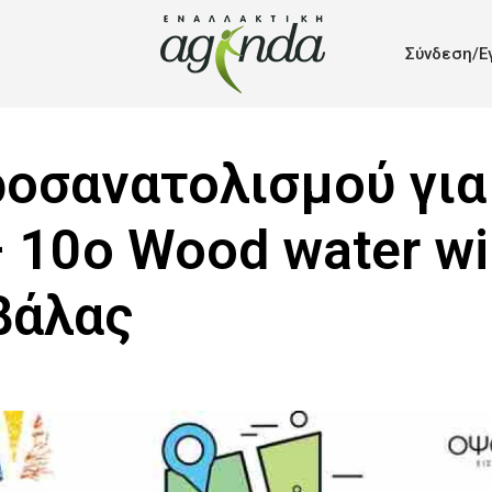
Σύνδεση/Ε
οσανατολισμού για 
 10ο Wood water wil
βάλας