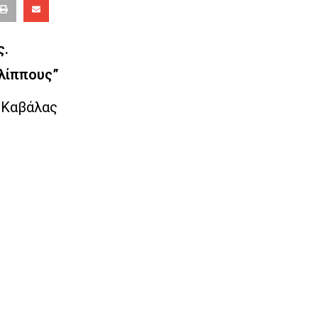
ς.
λίππους”
ά Καβάλας