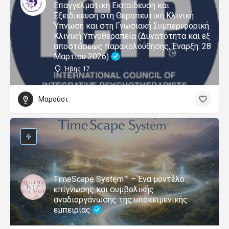
Επαγγελματική Εκπαίδευση και
Εξειδίκευση στη Θεραπευτική Κλινική
Ύπνωση και στη Γνωσιακή Συμπεριφορική
Κλινική Υπνοθεραπεία (Δυνατότητα και εξ
αποστάσεως παρακολούθησης, Έναρξη: 28
Μαρτίου 2026)
Ήβης 17
Μαρούσι
TimeScape System™ – Ένα μοντέλο
επίγνωσης και συμβολικής
αναδιοργάνωσης της υποκειμενικής
εμπειρίας