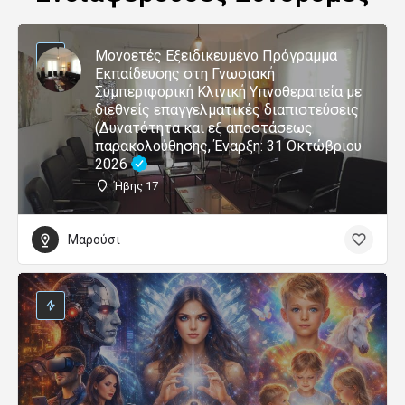
Μονοετές Εξειδικευμένο Πρόγραμμα
Εκπαίδευσης στη Γνωσιακή
Συμπεριφορική Κλινική Υπνοθεραπεία με
διεθνείς επαγγελματικές διαπιστεύσεις
(Δυνατότητα και εξ αποστάσεως
παρακολούθησης, Έναρξη: 31 Οκτώβριου
2026
Ήβης 17
Μαρούσι