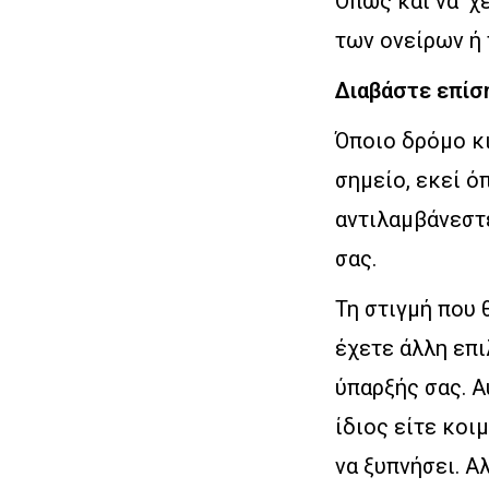
Όπως και να ‘χ
των ονείρων ή 
Διαβάστε επίσ
Όποιο δρόμο κι
σημείο, εκεί ό
αντιλαμβάνεστε
σας.
Τη στιγμή που 
έχετε άλλη επ
ύπαρξής σας. Α
ίδιος είτε κοι
να ξυπνήσει. Α