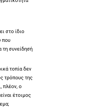
ραγματικότητα
ει στο ίδιο
ύ που
α τη συνείδησή
ρικά τοπία δεν
υς τρόπους της
, πλέον, ο
 είναι έτοιμος
εμα;