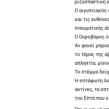
ριζοσπαστική ε
Ο αιγυπτιακός
και τις ευθύνε
πνευματικής ά
Ο Ουροβόρος όφ
Αν φανεί μπροσ
το τέρας της 
απληστία, μίσο
Το στέμμα δείχ
Η επτάφωτη λυχ
ακτίνες, τα επ
του Επτά που κ