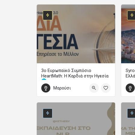
3ο Ευρωπαϊκό Συμπόσιο
Syro
HeartMath: Η Καρδιά στην Ηγεσία
Ελλ
Μαρούσι
Οδήγησε την Αλλαγή και Επηρέασε το Μέλλον
1 Οκ
30 Οκτωβρίου 2026 14:00 - 1 Νοεμβρίου 2026 19:00