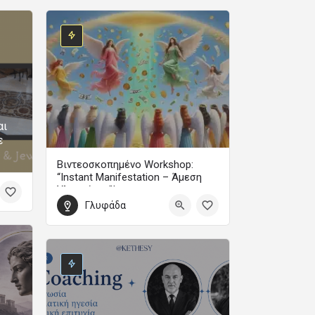
αι
ε
Βιντεοσκοπημένο Workshop:
“Instant Manifestation – Άμεση
Υλοποίηση”!
Γλυφάδα
Με τη Μαίρη Ζαπίτη
99