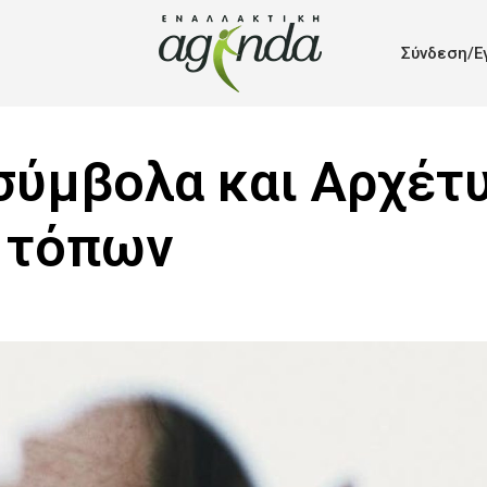
Σύνδεση/Ε
σύμβολα και Αρχέτ
 τόπων