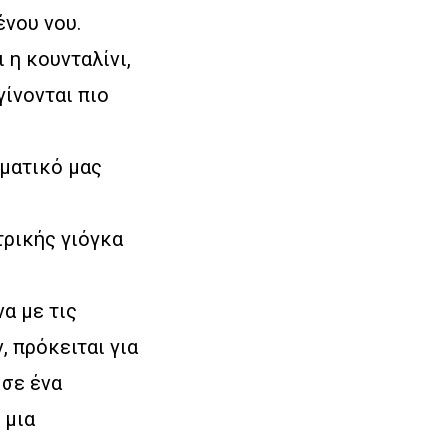
ένου νου.
 η κουνταλίνι,
γίνονται πιο
υματικό μας
τρικής γιόγκα
α με τις
 πρόκειται για
 σε ένα
 μια