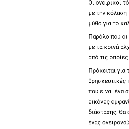
Οι ονειρικοί τ
με την κόλαση 
μύθο για το κ
Παρόλο που οι 
με τα κοινά αλ
από τις οποίες
Πρόκειται για 
θρησκευτικές π
που είναι ένα 
εικόνες εμφανί
διάστασης. Θα
ένας ονειροναύ