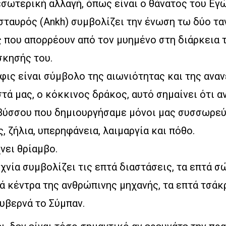
σωτερική αλλαγή, όπως είναι ο θάνατος του Εγώ
 σταυρός (Ankh) συμβολίζει την ένωση τω δύο τ
ς που απορρέουν από τον μυημένο στη διάρκεια 
σκησής του.
ις είναι σύμβολο της αιωνιότητας και της ανα
τά μας, ο κόκκινος δράκος, αυτό σημαίνει ότι 
αβύσσου που δημιουργήσαμε μόνοι μας συσσωρε
ς, ζήλια, υπερηφάνεια, λαιμαργία και πόθο.
νει θρίαμβο.
νία συμβολίζει τις επτά διαστάσεις, τα επτά σώ
τά κέντρα της ανθρώπινης μηχανής, τα επτά τσάκ
υβερνά το Σύμπαν.