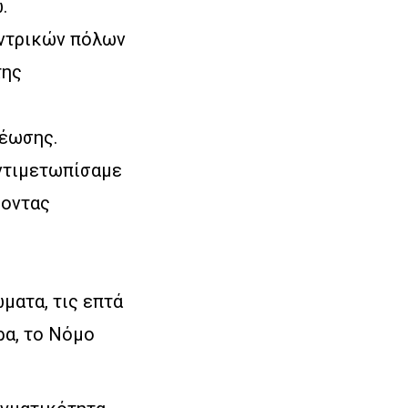
.
αντρικών πόλων
της
νέωσης.
αντιμετωπίσαμε
ύοντας
ματα, τις επτά
ρα, το Νόμο