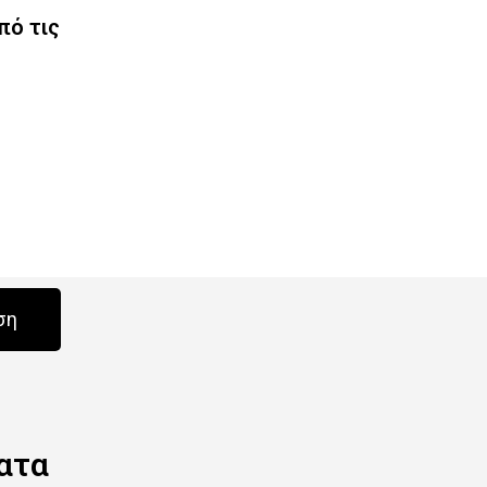
πό τις
ση
ατα