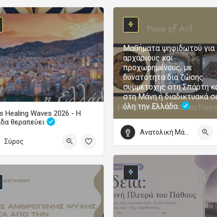
Μαθήματα ψηφιδωτού για
αρχάριους και
προχωρημένους, με
δυνατότητα δια ζώσης
συμμετοχής στη Σπάρτη κ
στη Μάνη ή διαδικτυακά σ
όλη την Ελλάδα.
s Healing Waves 2026 - Η
άδα θεραπεύει
Ανατολική Μάνη
Το μεγάλο φεστιβάλ ψυχικής υγείας επιστρέφει
Σύρος
τωβρίου 2026 09:00 - 4 Οκτωβρίου 2026 22:00