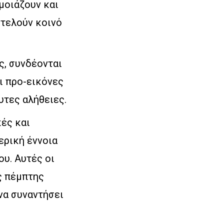
μοιάζουν και
οτελούν κοινό
ς, συνδέονται
ι προ-εικόνες
υτες αλήθειες.
κές και
ερική έννοια
υ. Αυτές οι
ς πέμπτης
να συναντήσει