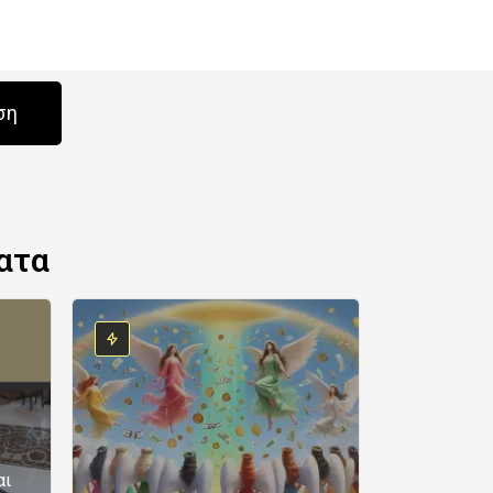
ση
ατα
αι