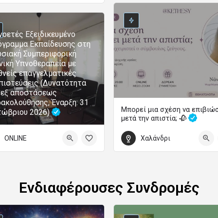
0
τωβρίου 2026 00:00 - 31 Μαΐου 2027 00:00
οετές Εξειδικευμένο
γραμμα Εκπαίδευσης στη
σιακή Συμπεριφορική
νική Υπνοθεραπεία με
θνείς επαγγελματικές
πιστεύσεις (Δυνατότητα
 εξ αποστάσεως
ακολούθησης, Έναρξη: 31
Μπορεί μια σχέση να επιβιώ
τώβριου 2026)
μετά την απιστία; 🥀
Χαλάνδρι
ONLINE
5 Σεπτεμβρίου 2026 18:00 - 20:00
Ενδιαφέρουσες Συνδρομές