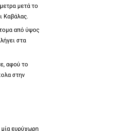
όμετρα μετά το
ι Καβάλας.
ότομα από ύψος
αλήγει στα
ε, αφού το
κολα στην
ς μία ευρύχωρη