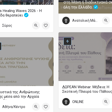
στη Μάνη ή διαδικτυακά σ
όλη την Ελλάδα.
s Healing Waves 2026 - Η
άδα θεραπεύει
Ανατολική Μάνη
Το μεγάλο φεστιβάλ ψυχικής υγείας επιστρέφει
Σύρος
τωβρίου 2026 09:00 - 4 Οκτωβρίου 2026 22:00
ΔΩΡΕΑΝ Webinar: Μήδεια: Η
Σκοτεινή Πλευρά του Πάθου
υστικά της Ανθρώπινης
ς μέσα από την Αρχαία
WEBINAR
γωδία
ONLINE
18 Σεπτεμβρίου 2026 19:00 - 21:0
Αθήνα/Κέντρο
Ετήσια Εκπαιδευτικά Προγράμματα Ψυχολογίας