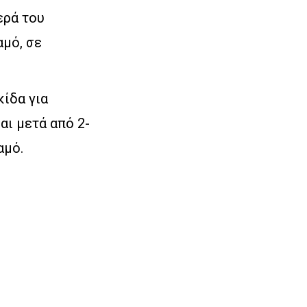
ερά του
αμό, σε
κίδα για
αι μετά από 2-
αμό.