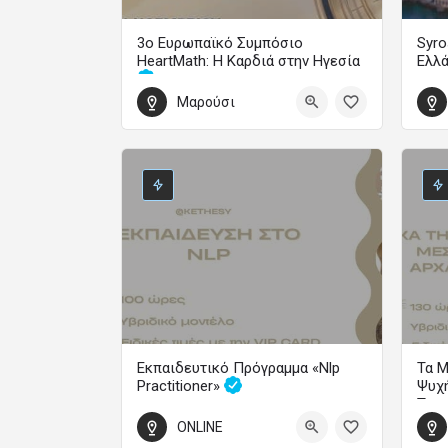
3ο Ευρωπαϊκό Συμπόσιο
Syro
HeartMath: Η Καρδιά στην Ηγεσία
Ελλ
Μαρούσι
Οδήγησε την Αλλαγή και Επηρέασε το Μέλλον
1 Οκ
30 Οκτωβρίου 2026 14:00 - 1 Νοεμβρίου 2026 19:00
Εκπαιδευτικό Πρόγραμμα «Nlp
Τα Μ
Practitioner»
Ψυχή
Τρα
Εξάμηνα Εκπαιδευτικά Προγράμματα
ONLINE
600