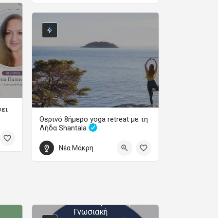
Webinar
3 Σεπτεμβρίου 2026 19:00 - 21:00
σει
Θερινό 8ήμερο yoga retreat με τη
Λήδα Shantala
Ετήσια Εκπαιδευτικά Προγράμματα Ψυχολογίας
Yoga – Διαλογισμός – Φιλοσοφία – Χοροθεραπεία
Μονοετής Διεθνώς
Νέα Μάκρη
Πιστοποιημένη
22 Αυγούστου 2026 18:00 - 30 Αυγούστου 2026 11:00
Επαγγελματική
Εκπαίδευση και
Εξειδίκευση στη
Θεραπευτική Κλινική
Ύπνωση και στη
Γνωσιακή