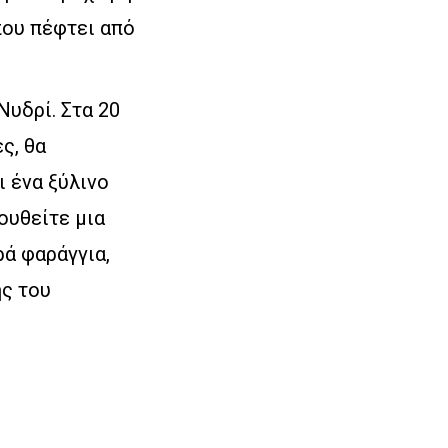
που πέφτει από
Νυδρί. Στα 20
ς, θα
 ένα ξύλινο
ουθείτε μια
ρά φαράγγια,
ης του