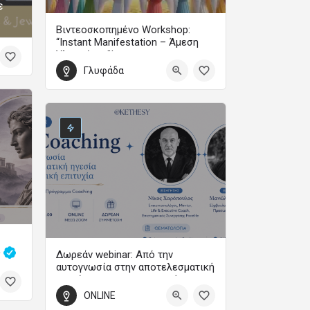
ε
Βιντεοσκοπημένο Workshop:
“Instant Manifestation – Άμεση
Υλοποίηση”!
Γλυφάδα
Με τη Μαίρη Ζαπίτη
99
ς
Δωρεάν webinar: Από την
αυτογνωσία στην αποτελεσματική
ηγεσία και την προσωπική
επιτυχία
0
ONLINE