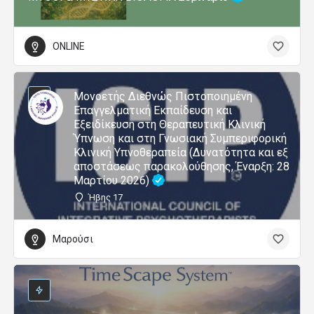
ONLINE
Μονοετής Διεθνώς Πιστοποιημένη
Επαγγελματική Εκπαίδευση και
Εξειδίκευση στη Θεραπευτική Κλινική
Ύπνωση και στη Γνωσιακή Συμπεριφορική
Κλινική Υπνοθεραπεία (Δυνατότητα και εξ
αποστάσεως παρακολούθησης, Έναρξη: 28
Μαρτίου 2026)
Ήβης 17
Μαρούσι