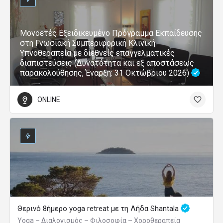
Μονοετές Εξειδικευμένο Πρόγραμμα Εκπαίδευσης
στη Γνωσιακή Συμπεριφορική Κλινική
Υπνοθεραπεία με διεθνείς επαγγελματικές
διαπιστεύσεις (Δυνατότητα και εξ αποστάσεως
παρακολούθησης, Έναρξη: 31 Οκτώβριου 2026)
ONLINE
Θερινό 8ήμερο yoga retreat με τη Λήδα Shantala
Yoga – Διαλογισμός – Φιλοσοφία – Χοροθεραπεία