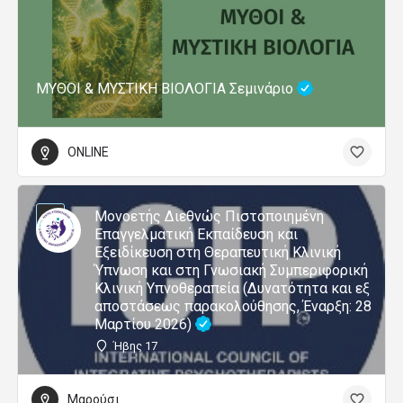
ΜΥΘΟΙ & ΜΥΣΤΙΚΗ ΒΙΟΛΟΓΙΑ Σεμινάριο
ONLINE
Μονοετής Διεθνώς Πιστοποιημένη
Επαγγελματική Εκπαίδευση και
Εξειδίκευση στη Θεραπευτική Κλινική
Ύπνωση και στη Γνωσιακή Συμπεριφορική
Κλινική Υπνοθεραπεία (Δυνατότητα και εξ
αποστάσεως παρακολούθησης, Έναρξη: 28
Μαρτίου 2026)
Ήβης 17
Μαρούσι