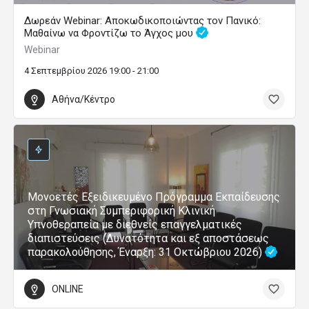
Δωρεάν Webinar: Αποκωδικοποιώντας τον Πανικό:
Μαθαίνω να Φροντίζω το Άγχος μου
Webinar
4 Σεπτεμβρίου 2026 19:00 - 21:00
Αθήνα/Κέντρο
Μονοετές Εξειδικευμένο Πρόγραμμα Εκπαίδευσης
στη Γνωσιακή Συμπεριφορική Κλινική
Υπνοθεραπεία με διεθνείς επαγγελματικές
διαπιστεύσεις (Δυνατότητα και εξ αποστάσεως
παρακολούθησης, Έναρξη: 31 Οκτώβριου 2026)
ONLINE