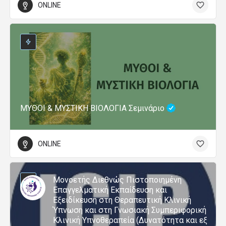
ONLINE
ΜΥΘΟΙ & ΜΥΣΤΙΚΗ ΒΙΟΛΟΓΙΑ Σεμινάριο
ONLINE
Μονοετής Διεθνώς Πιστοποιημένη
Επαγγελματική Εκπαίδευση και
Εξειδίκευση στη Θεραπευτική Κλινική
Ύπνωση και στη Γνωσιακή Συμπεριφορική
Κλινική Υπνοθεραπεία (Δυνατότητα και εξ