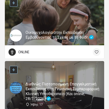
Οικοψυχολογία στην Εκπαίδευση:
Εμβαθύνοντας τη Σχέση με τη Φύση
ONLINE
Διεθνώς Πιστοποιημένη Επαγγελματική
Εκπαίδευση στη Γνωσιακή Συμπεριφορική
Κλινική Υπνοθεραπεία (Και online,
28/3/2026)
Ήβης 17