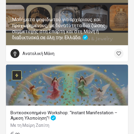
Μαθήματα ψηφιδωτού για αρχάριους και
προχωρημένους, με δυνατότητα δια ζώσης
συμμετοχής στη Σπάρτη και στη Μάνη ή
διαδικτυακά σε όλη την Ελλάδα.
Ανατολική Μάνη
Βιντεοσκοπημένο Workshop: “Instant Manifestation –
Άμεση Υλοποίηση”!
Με τη Μαίρη Ζαπίτη