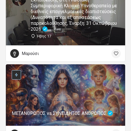
Συμπεριφορική Κλινική Υπνοθεραπεία με
διεθνείς επαγγελματικές διαπιστεύσεις
(Δυνατότητα και εξ αποστάσεως
παρακολούθησης, Έναρξη: 31 Οκτώβριου
2026
Ήβης 17
Μαρούσι
ΜΕΤΑΝΘΡΩΠΟΣ vs ΣΥΝΕΙΔΗΤΟΣ ΑΝΘΡΩΠΟΣ