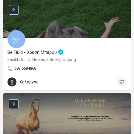
Be Fluid - Χρυσή Μπέρου
Facilitator, Qi Healer, ZhIneng Qigong
693 6684868
Χολαργός