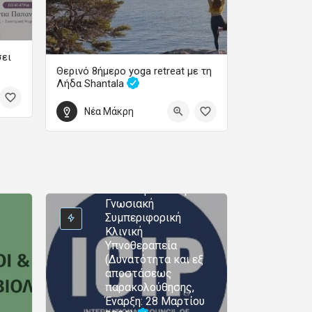
σει
Θερινό 8ήμερο yoga retreat με τη
Λήδα Shantala
Ετήσια Εκπαιδευτικά Προγράμματα Ψυχολογίας
Yoga – Διαλογισμός – Φιλοσοφία – Χοροθεραπεία
Μονοετής Διεθνώς
Νέα Μάκρη
Πιστοποιημένη
22 Αυγούστου 2026 18:00 - 30 Αυγούστου 2026 11:00
Επαγγελματική
Εκπαίδευση και
Εξειδίκευση στη
Θεραπευτική Κλινική
Ύπνωση και στη
Γνωσιακή
Συμπεριφορική
Κλινική
Υπνοθεραπεία
(Δυνατότητα και εξ
αποστάσεως
παρακολούθησης,
Έναρξη: 28 Μαρτίου