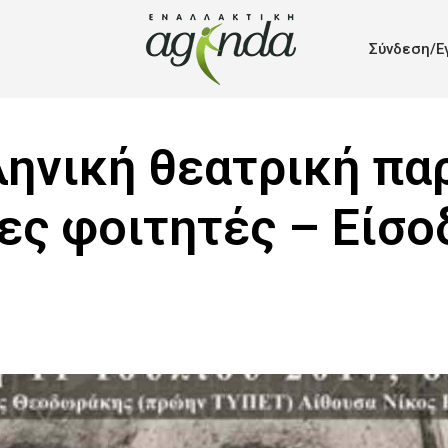
Σύνδεση/Ε
ληνική θεατρική π
ες φοιτητές – Είσο