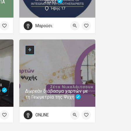
2026)
ΙΑ
Ήβης 17
Μαρούσι
ι
)
Δωρεάν διάβασμα χαρτών με
τη Γεωμετρία της Ψυχή
ONLINE