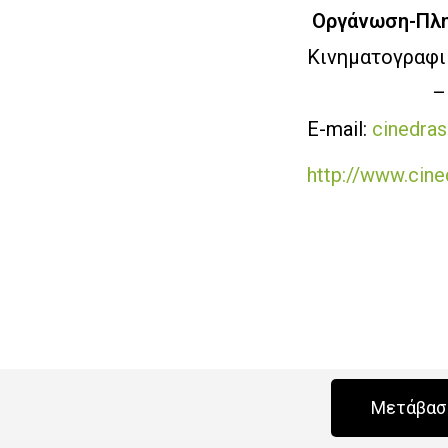
Οργάνωση-Πλη
Κινηματογραφι
210 613 5439
– 
Ε-mail:
cinedra
http://www.cine
Μετάβαση