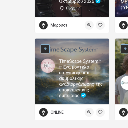
Οκτώβριου 2026
ΜΕ
ΣΥ
Ήβης 17
Μαρούσι
TimeScape System™
– Ένα μοντέλο
επίγνωσης και
συμβολικής
αναδιοργάνωσης της
υποκειμενικής
εμπειρίας
ONLINE