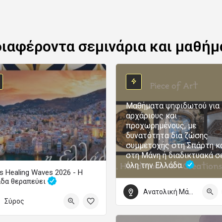
διαφέροντα σεμινάρια και μαθήμ
Μαθήματα ψηφιδωτού για
αρχάριους και
προχωρημένους, με
δυνατότητα δια ζώσης
συμμετοχής στη Σπάρτη κ
στη Μάνη ή διαδικτυακά σ
όλη την Ελλάδα.
s Healing Waves 2026 - Η
άδα θεραπεύει
Ανατολική Μάνη
Το μεγάλο φεστιβάλ ψυχικής υγείας επιστρέφει
Σύρος
τωβρίου 2026 09:00 - 4 Οκτωβρίου 2026 22:00