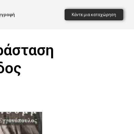
γγραφή
Κάντε μια καταχώρηση
αράσταση
δος