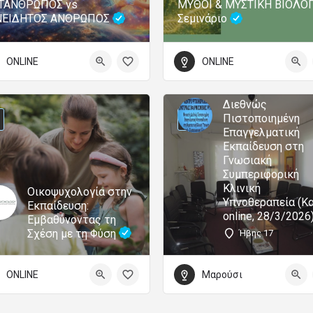
ΤΑΝΘΡΩΠΟΣ vs
ΜΥΘΟΙ & ΜΥΣΤΙΚΗ ΒΙΟΛΟΓ
ΝΕΙΔΗΤΟΣ ΑΝΘΡΩΠΟΣ
Σεμινάριο
ONLINE
ONLINE
Διεθνώς
Πιστοποιημένη
Επαγγελματική
Εκπαίδευση στη
Γνωσιακή
Συμπεριφορική
Κλινική
Οικοψυχολογία στην
Υπνοθεραπεία (Κα
Εκπαίδευση:
online, 28/3/2026
Εμβαθύνοντας τη
Σχέση με τη Φύση
Ήβης 17
ONLINE
Μαρούσι