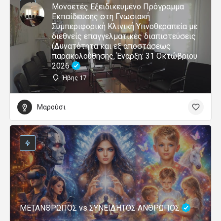
Μονοετές Εξειδικευμένο Πρόγραμμα
Εκπαίδευσης στη Γνωσιακή
Συμπεριφορική Κλινική Υπνοθεραπεία με
διεθνείς επαγγελματικές διαπιστεύσεις
(Δυνατότητα και εξ αποστάσεως
παρακολούθησης, Έναρξη: 31 Οκτώβριου
2026
Ήβης 17
Μαρούσι
ΜΕΤΑΝΘΡΩΠΟΣ vs ΣΥΝΕΙΔΗΤΟΣ ΑΝΘΡΩΠΟΣ