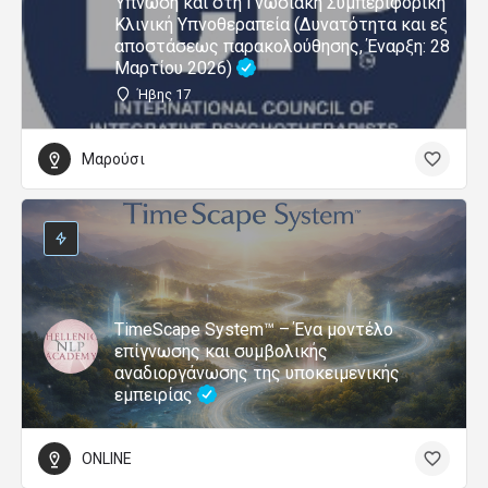
Ύπνωση και στη Γνωσιακή Συμπεριφορική
Κλινική Υπνοθεραπεία (Δυνατότητα και εξ
αποστάσεως παρακολούθησης, Έναρξη: 28
Μαρτίου 2026)
Ήβης 17
Μαρούσι
TimeScape System™ – Ένα μοντέλο
επίγνωσης και συμβολικής
αναδιοργάνωσης της υποκειμενικής
εμπειρίας
ONLINE