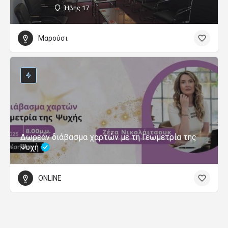
Ήβης 17
Μαρούσι
Δωρεάν διάβασμα χαρτών με τη Γεωμετρία της
Ψυχή
ONLINE