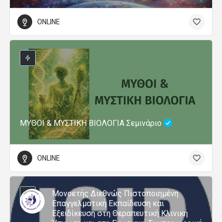
ONLINE
ΜΥΘΟΙ & ΜΥΣΤΙΚΗ ΒΙΟΛΟΓΙΑ Σεμινάριο
ONLINE
Μονοετής Διεθνώς Πιστοποιημένη
Επαγγελματική Εκπαίδευση και
Εξειδίκευση στη Θεραπευτική Κλινική