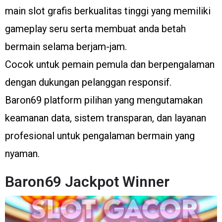
main slot grafis berkualitas tinggi yang memiliki
gameplay seru serta membuat anda betah
bermain selama berjam-jam.
Cocok untuk pemain pemula dan berpengalaman
dengan dukungan pelanggan responsif.
Baron69 platform pilihan yang mengutamakan
keamanan data, sistem transparan, dan layanan
profesional untuk pengalaman bermain yang
nyaman.
Baron69 Jackpot Winner