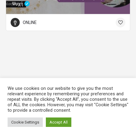
Ψυχή
ONLINE
We use cookies on our website to give you the most
relevant experience by remembering your preferences and
repeat visits. By clicking “Accept All”, you consent to the use
of ALL the cookies. However, you may visit "Cookie Settings"
to provide a controlled consent.
Cookie Settings
Accept All