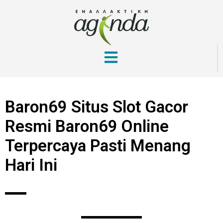
Baron69 Situs Slot Gacor
Resmi Baron69 Online
Terpercaya Pasti Menang
Hari Ini