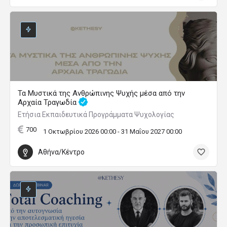
Τα Μυστικά της Ανθρώπινης Ψυχής μέσα από την
Αρχαία Τραγωδία
Ετήσια Εκπαιδευτικά Προγράμματα Ψυχολογίας
700
1 Οκτωβρίου 2026 00:00 - 31 Μαΐου 2027 00:00
Αθήνα/Κέντρο