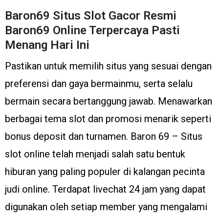
Baron69 Situs Slot Gacor Resmi
Baron69 Online Terpercaya Pasti
Menang Hari Ini
Pastikan untuk memilih situs yang sesuai dengan
preferensi dan gaya bermainmu, serta selalu
bermain secara bertanggung jawab. Menawarkan
berbagai tema slot dan promosi menarik seperti
bonus deposit dan turnamen. Baron 69 – Situs
slot online telah menjadi salah satu bentuk
hiburan yang paling populer di kalangan pecinta
judi online. Terdapat livechat 24 jam yang dapat
digunakan oleh setiap member yang mengalami