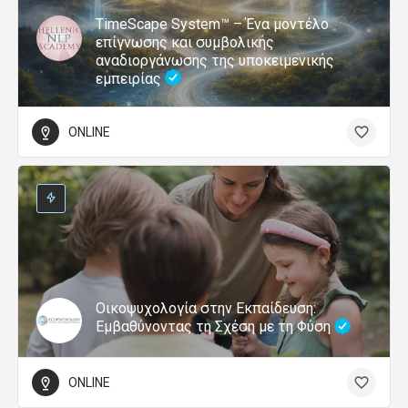
TimeScape System™ – Ένα μοντέλο
επίγνωσης και συμβολικής
αναδιοργάνωσης της υποκειμενικής
εμπειρίας
ONLINE
Οικοψυχολογία στην Εκπαίδευση:
Εμβαθύνοντας τη Σχέση με τη Φύση
ONLINE