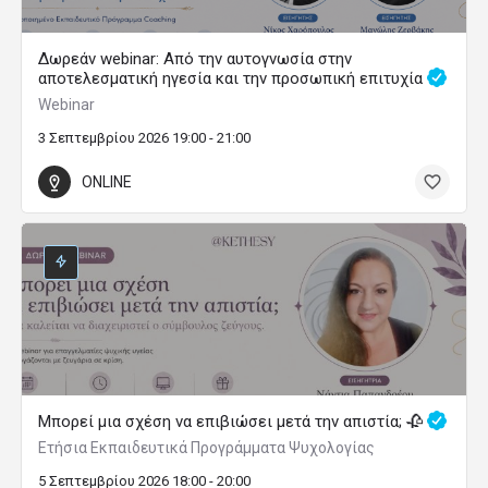
Δωρεάν webinar: Από την αυτογνωσία στην
αποτελεσματική ηγεσία και την προσωπική επιτυχία
Webinar
3 Σεπτεμβρίου 2026 19:00 - 21:00
ONLINE
Μπορεί μια σχέση να επιβιώσει μετά την απιστία; 🥀
Ετήσια Εκπαιδευτικά Προγράμματα Ψυχολογίας
5 Σεπτεμβρίου 2026 18:00 - 20:00