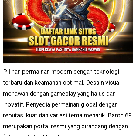
Pilihan permainan modern dengan teknologi
terbaru dan keamanan optimal. Desain visual
menawan dengan gameplay yang halus dan
inovatif. Penyedia permainan global dengan
reputasi kuat dan variasi tema menarik. Baron 69
merupakan portal resmi yang dirancang dengan