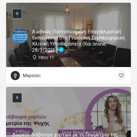
Διεθνώς Πιστοποιημένη Επαγγελματική
Εκπαίδευση στη Γνωσιακή Συμπεριφορική
Κλινική Υπνοθεραπεία (Και online,
28/3/2026)
Ήβης 17
Μαρούσι
Δωρεάν διάβασμα χαρτών με τη Γεωμετρία της