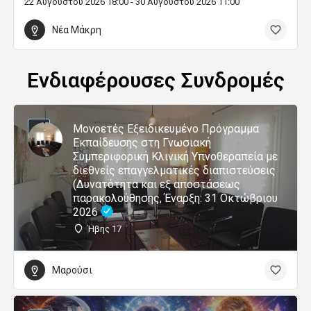
22 Αυγούστου 2026 18:00 - 30 Αυγούστου 2026 11:00
Νέα Μάκρη
Ενδιαφέρουσες Συνδρομές
Μονοετές Εξειδικευμένο Πρόγραμμα
Εκπαίδευσης στη Γνωσιακή
Συμπεριφορική Κλινική Υπνοθεραπεία με
διεθνείς επαγγελματικές διαπιστεύσεις
(Δυνατότητα και εξ αποστάσεως
παρακολούθησης, Έναρξη: 31 Οκτώβριου
2026
Ήβης 17
Μαρούσι