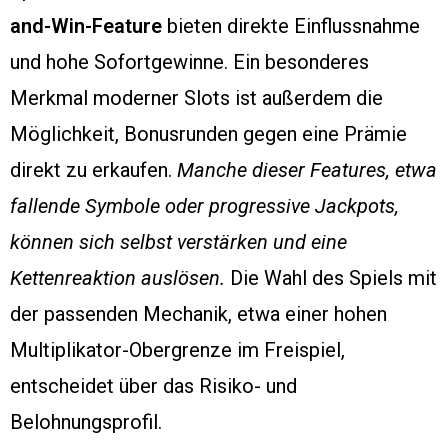
and-Win-Feature
bieten direkte Einflussnahme
und hohe Sofortgewinne. Ein besonderes
Merkmal moderner Slots ist außerdem die
Möglichkeit, Bonusrunden gegen eine Prämie
direkt zu erkaufen.
Manche dieser Features, etwa
fallende Symbole oder progressive Jackpots,
können sich selbst verstärken und eine
Kettenreaktion auslösen.
Die Wahl des Spiels mit
der passenden Mechanik, etwa einer hohen
Multiplikator-Obergrenze im Freispiel,
entscheidet über das Risiko- und
Belohnungsprofil.