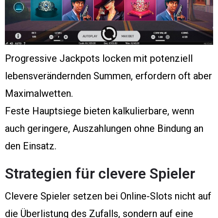
Progressive Jackpots locken mit potenziell
lebensverändernden Summen, erfordern oft aber
Maximalwetten.
Feste Hauptsiege bieten kalkulierbare, wenn
auch geringere, Auszahlungen ohne Bindung an
den Einsatz.
Strategien für clevere Spieler
Clevere Spieler setzen bei Online-Slots nicht auf
die Überlistung des Zufalls, sondern auf eine