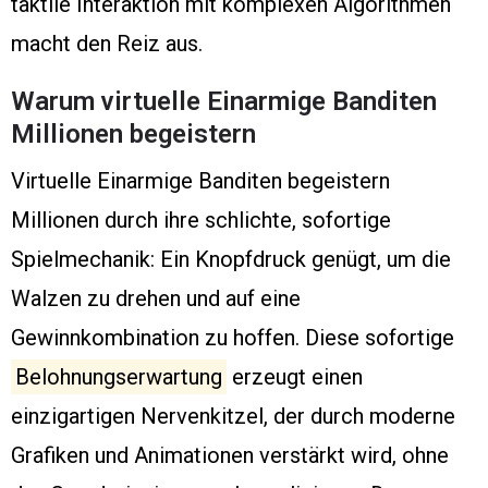
taktile Interaktion mit komplexen Algorithmen
macht den Reiz aus.
Warum virtuelle Einarmige Banditen
Millionen begeistern
Virtuelle Einarmige Banditen begeistern
Millionen durch ihre schlichte, sofortige
Spielmechanik: Ein Knopfdruck genügt, um die
Walzen zu drehen und auf eine
Gewinnkombination zu hoffen. Diese sofortige
Belohnungserwartung
erzeugt einen
einzigartigen Nervenkitzel, der durch moderne
Grafiken und Animationen verstärkt wird, ohne