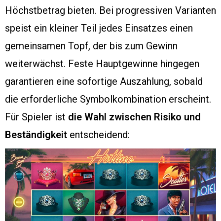
Höchstbetrag bieten. Bei progressiven Varianten
speist ein kleiner Teil jedes Einsatzes einen
gemeinsamen Topf, der bis zum Gewinn
weiterwächst. Feste Hauptgewinne hingegen
garantieren eine sofortige Auszahlung, sobald
die erforderliche Symbolkombination erscheint.
Für Spieler ist
die Wahl zwischen Risiko und
Beständigkeit
entscheidend: