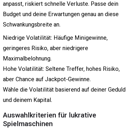
anpasst, riskiert schnelle Verluste. Passe dein
Budget und deine Erwartungen genau an diese
Schwankungsbreite an.
Niedrige Volatilität: Häufige Minigewinne,
geringeres Risiko, aber niedrigere
Maximalbelohnung.
Hohe Volatilität: Seltene Treffer, hohes Risiko,
aber Chance auf Jackpot-Gewinne.
Wähle die Volatilität basierend auf deiner Geduld
und deinem Kapital.
Auswahlkriterien für lukrative
Spielmaschinen