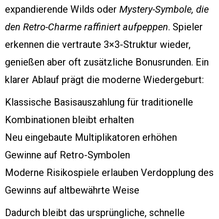
expandierende Wilds oder
Mystery-Symbole, die
den Retro-Charme raffiniert aufpeppen
. Spieler
erkennen die vertraute 3×3-Struktur wieder,
genießen aber oft zusätzliche Bonusrunden. Ein
klarer Ablauf prägt die moderne Wiedergeburt:
Klassische Basisauszahlung für traditionelle
Kombinationen bleibt erhalten
Neu eingebaute Multiplikatoren erhöhen
Gewinne auf Retro-Symbolen
Moderne Risikospiele erlauben Verdopplung des
Gewinns auf altbewährte Weise
Dadurch bleibt das ursprüngliche, schnelle