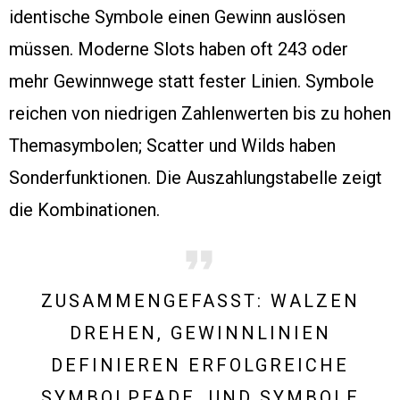
identische Symbole einen Gewinn auslösen
müssen. Moderne Slots haben oft 243 oder
mehr Gewinnwege statt fester Linien. Symbole
reichen von niedrigen Zahlenwerten bis zu hohen
Themasymbolen; Scatter und Wilds haben
Sonderfunktionen. Die Auszahlungstabelle zeigt
die Kombinationen.
ZUSAMMENGEFASST: WALZEN
DREHEN, GEWINNLINIEN
DEFINIEREN ERFOLGREICHE
SYMBOLPFADE, UND SYMBOLE