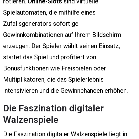
rotieren.
Online-Slots
sind virtuelle
Spielautomaten, die mithilfe eines
Zufallsgenerators sofortige
Gewinnkombinationen auf Ihrem Bildschirm
erzeugen. Der Spieler wählt seinen Einsatz,
startet das Spiel und profitiert von
Bonusfunktionen wie Freispielen oder
Multiplikatoren, die das Spielerlebnis
intensivieren und die Gewinnchancen erhöhen.
Die Faszination digitaler
Walzenspiele
Die Faszination digitaler Walzenspiele liegt in