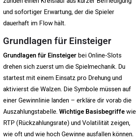
zünden einen Kreislauf aus kurzer Befriedigung
und sofortiger Erwartung, der die Spieler
dauerhaft im Flow hält.
Grundlagen für Einsteiger
Grundlagen für Einsteiger
bei Online-Slots
drehen sich zuerst um die Spielmechanik. Du
startest mit einem Einsatz pro Drehung und
aktivierst die Walzen. Die Symbole müssen auf
einer Gewinnlinie landen – erkläre dir vorab die
Auszahlungstabelle.
Wichtige Basisbegriffe
wie
RTP (Rückzahlungsrate) und Volatilität zeigen,
wie oft und wie hoch Gewinne ausfallen können.