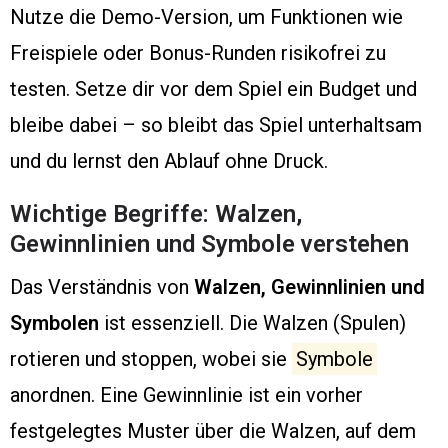
Nutze die Demo-Version, um Funktionen wie
Freispiele oder Bonus-Runden risikofrei zu
testen. Setze dir vor dem Spiel ein Budget und
bleibe dabei – so bleibt das Spiel unterhaltsam
und du lernst den Ablauf ohne Druck.
Wichtige Begriffe: Walzen,
Gewinnlinien und Symbole verstehen
Das Verständnis von
Walzen, Gewinnlinien und
Symbolen
ist essenziell. Die Walzen (Spulen)
rotieren und stoppen, wobei sie
Symbole
anordnen. Eine Gewinnlinie ist ein vorher
festgelegtes Muster über die Walzen, auf dem