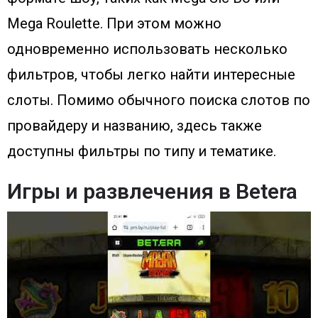
Mega Roulette. При этом можно
одновременно использовать несколько
фильтров, чтобы легко найти интересные
слоты. Помимо обычного поиска слотов по
провайдеру и названию, здесь также
доступны фильтры по типу и тематике.
Игры и развлечения в Betera