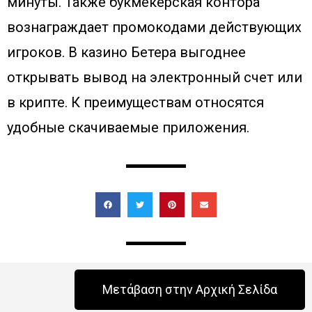
минуты. Также букмекерская контора
вознаграждает промокодами действующих
игроков. В казино Бетера выгоднее
открывать вывод на электронный счет или
в крипте. К преимуществам относятся
удобные скачиваемые приложения.
Μετάβαση στην Αρχική Σελίδα