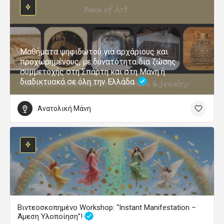
Μαθήματα ψηφιδωτού για αρχάριους και
προχωρημένους, με δυνατότητα δια ζώσης
συμμετοχής στη Σπάρτη και στη Μάνη ή
διαδικτυακά σε όλη την Ελλάδα.
Ανατολική Μάνη
Βιντεοσκοπημένο Workshop: “Instant Manifestation –
Άμεση Υλοποίηση”!