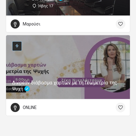
Ήβης 17
Μαρούσι
Δωρεάν διάβασμα χαρτών με τη Γεωμετρία της
Ψυχή
ONLINE