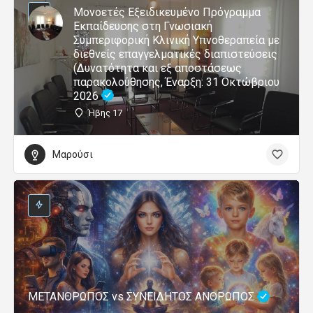
Μονοετές Εξειδικευμένο Πρόγραμμα
Εκπαίδευσης στη Γνωσιακή
Συμπεριφορική Κλινική Υπνοθεραπεία με
διεθνείς επαγγελματικές διαπιστεύσεις
(Δυνατότητα και εξ αποστάσεως
παρακολούθησης, Έναρξη: 31 Οκτώβριου
2026
Ήβης 17
Μαρούσι
ΜΕΤΑΝΘΡΩΠΟΣ vs ΣΥΝΕΙΔΗΤΟΣ ΑΝΘΡΩΠΟΣ