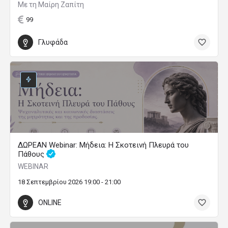
Με τη Μαίρη Ζαπίτη
99
Γλυφάδα
ΔΩΡΕΑΝ Webinar: Μήδεια: Η Σκοτεινή Πλευρά του
Πάθους
WEBINAR
18 Σεπτεμβρίου 2026 19:00 - 21:00
ONLINE