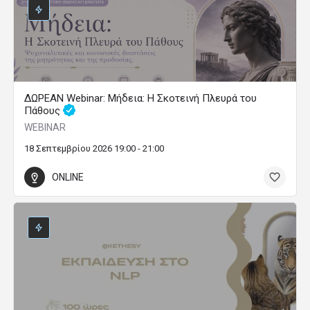
ΔΩΡΕΑΝ Webinar: Μήδεια: Η Σκοτεινή Πλευρά του
Πάθους
WEBINAR
18 Σεπτεμβρίου 2026 19:00 - 21:00
ONLINE