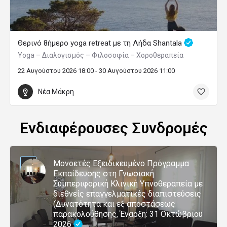
Θερινό 8ήμερο yoga retreat με τη Λήδα Shantala
Yoga – Διαλογισμός – Φιλοσοφία – Χοροθεραπεία
22 Αυγούστου 2026 18:00 - 30 Αυγούστου 2026 11:00
Νέα Μάκρη
Ενδιαφέρουσες Συνδρομές
Μονοετές Εξειδικευμένο Πρόγραμμα
Εκπαίδευσης στη Γνωσιακή
Συμπεριφορική Κλινική Υπνοθεραπεία με
διεθνείς επαγγελματικές διαπιστεύσεις
(Δυνατότητα και εξ αποστάσεως
παρακολούθησης, Έναρξη: 31 Οκτώβριου
2026