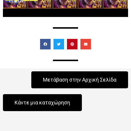
Μετάβαση στην Αρχική Σελίδα
Κάντε μια καταχώρηση