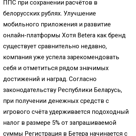
ППС при сохранении расчётов в
белорусских рублях. Улучшение
мобильного приложения и развитие
онлайн-платформы Хотя Betera как бренд
существует сравнительно недавно,
компания уже успела зарекомендовать
себя и отметиться рядом значимых
достижений и наград. Согласно
законодательству Республики Беларусь,
при получении денежных средств с
игрового счёта удерживается подоходный
налог в размере 5% от запрашиваемой
суммы Регистрация в Бетера начинается с