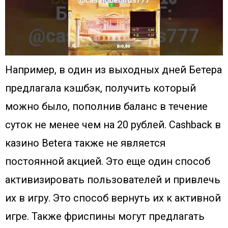
Например, в один из выходных дней Бетера
предлагала кэшбэк, получить который
можно было, пополнив баланс в течение
суток не менее чем на 20 рублей. Cashback в
казино Betera также не является
постоянной акцией. Это еще один способ
активизировать пользователей и привлечь
их в игру. Это способ вернуть их к активной
игре. Также фриспины могут предлагать