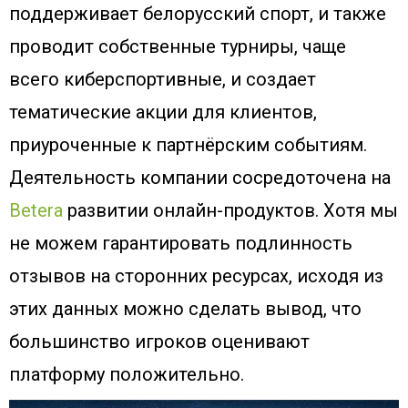
поддерживает белорусский спорт, и также
проводит собственные турниры, чаще
всего киберспортивные, и создает
тематические акции для клиентов,
приуроченные к партнёрским событиям.
Деятельность компании сосредоточена на
Betera
развитии онлайн-продуктов. Хотя мы
не можем гарантировать подлинность
отзывов на сторонних ресурсах, исходя из
этих данных можно сделать вывод, что
большинство игроков оценивают
платформу положительно.