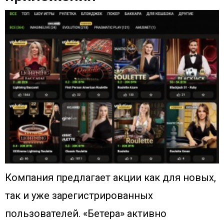
Компания предлагает акции как для новых,
так и уже зарегистрированных
пользователей. «Бетера» активно