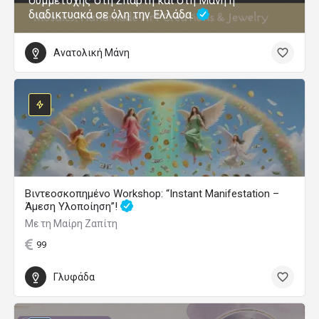
συμμετοχής στη Σπάρτη και στη Μάνη ή
διαδικτυακά σε όλη την Ελλάδα.
Ανατολική Μάνη
Βιντεοσκοπημένο Workshop: “Instant Manifestation –
Άμεση Υλοποίηση”!
Με τη Μαίρη Ζαπίτη
99
Γλυφάδα