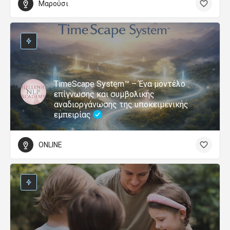
Μαρούσι
TimeScape System™ – Ένα μοντέλο
επίγνωσης και συμβολικής
αναδιοργάνωσης της υποκειμενικής
εμπειρίας
ONLINE