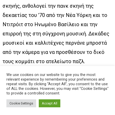
σκηνής, ανθολογεί την πανκ σκηνή της
δεκαετίας του ’70 από την Νέα Υόρκη και το
Ντιτρόιτ στο Ηνωμένο Βασίλειο και την
επιρροή της στη σύγχρονη μουσική. Δεκάδες
μουσικοί και καλλιτέχνες περνάνε μπροστά
από την κάμερα για να προσθέσουν το δικό
τους κομμάτι στο ατελείωτο παζλ.
Raving Iran
We use cookies on our website to give you the most
relevant experience by remembering your preferences and
(σκην.: Susanne Regina Meures, 85′, 2016)
repeat visits. By clicking “Accept All”, you consent to the use
of ALL the cookies. However, you may visit "Cookie Settings"
Ο παραλογισμός της προσπάθειας να κάνεις
to provide a controlled consent.
house μουσική στο ισλαμικό Ιραν. Ο Amoosh
Cookie Settings
Accept All
και ο Arash ξεκινούν το γεμάτο ενθουσιασμό