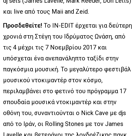
dj sets (James Lavelle, Mark Reeder, Don Letts)
και live από τους Μaii and Zeid.
Προσδεθείτε!
Το IN-EDIT έρχεται για δεύτερη
χρονιά στη Στέγη του Ιδρύματος Ωνάση, από
τις 4 μέχρι τις 7 Νοεμβρίου 2017 και
υπόσχεται ένα ανεπανάληπτο ταξίδι στην
παγκόσμια μουσική. Το μεγαλύτερο φεστιβάλ
μουσικού ντοκιμαντέρ στον κόσμο,
περιλαμβάνει στο φετινό του πρόγραμμα 17
σπουδαία μουσικά ντοκιμαντέρ και στην
οθόνη του, συναντιούνται ο Nick Cave με djs
από το Ιράν, οι Rolling Stones με τον James
Lavelle και βετεράνοι της λονδρέζικης πανκ