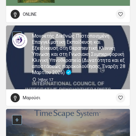
ONLINE
Μονοετής Διεθνώς Πιστοποιημένη
Επαγγελματική Εκπαίδευση και
Εξειδίκευση στη Θεραπευτική Κλινική
Ύπνωση και στη Γνωσιακή Συμπεριφορική
Κλινική Υπνοθεραπεία (Δυνατότητα και εξ
αποστάσεως παρακολούθησης, Έναρξη: 28
Μαρτίου 2026)
Ήβης 17
Μαρούσι