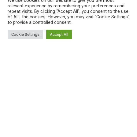
We use cookies on our website to give you the most
relevant experience by remembering your preferences and
repeat visits. By clicking “Accept All”, you consent to the use
of ALL the cookies. However, you may visit "Cookie Settings"
to provide a controlled consent.
Cookie Settings
Accept All
ΠΛΗΡΟΦΟΡΙΕΣ
Πώς λειτουργεί η Εναλλακτική Ατζέντα
Πώς μπορώ να εγγραφώ;
Πώς διαφέρουν οι καταχωρήσεις;
Πώς μπορώ να γραφτώ σε μια εκδήλωση;