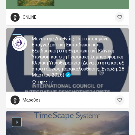
ONLINE
Μονοετής Διεθνώς Πιστοποιημένη
Επαγγελματική Εκπαίδευση και
Εξειδίκευση στη Θεραπευτική Κλινική
Ύπνωση και στη Γνωσιακή Συμπεριφορική
Κλινική Υπνοθεραπεία (Δυνατότητα και εξ
αποστάσεως παρακολούθησης, Έναρξη: 28
Μαρτίου 2026)
Ήβης 17
Μαρούσι