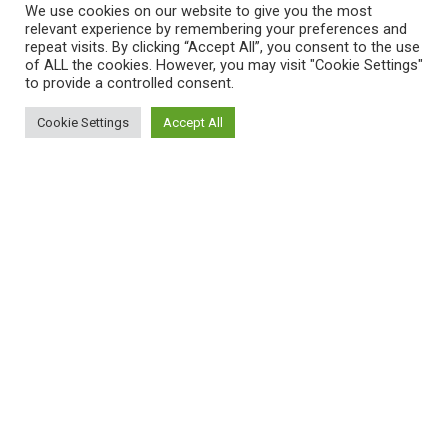
We use cookies on our website to give you the most
relevant experience by remembering your preferences and
repeat visits. By clicking “Accept All”, you consent to the use
of ALL the cookies. However, you may visit "Cookie Settings"
to provide a controlled consent.
Cookie Settings
Accept All
ΠΛΗΡΟΦΟΡΙΕΣ
Πώς λειτουργεί η Εναλλακτική Ατζέντα
Πώς μπορώ να εγγραφώ;
Πώς διαφέρουν οι καταχωρήσεις;
Πώς μπορώ να γραφτώ σε μια εκδήλωση;