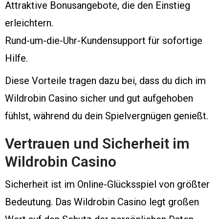
Attraktive Bonusangebote, die den Einstieg
erleichtern.
Rund-um-die-Uhr-Kundensupport für sofortige
Hilfe.
Diese Vorteile tragen dazu bei, dass du dich im
Wildrobin Casino sicher und gut aufgehoben
fühlst, während du dein Spielvergnügen genießt.
Vertrauen und Sicherheit im
Wildrobin Casino
Sicherheit ist im Online-Glücksspiel von größter
Bedeutung. Das Wildrobin Casino legt großen