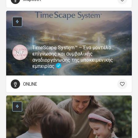
TimeScape System™ – Ένα μοντέλο
επίγνωσης και συμβολικής
αναδιοργάνωσης της υποκειμενικής
εμπειρίας
ONLINE