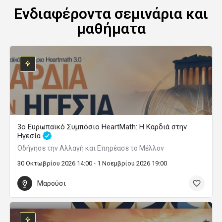
Ενδιαφέροντα σεμινάρια και
μαθήματα
3ο Ευρωπαϊκό Συμπόσιο HeartMath: Η Καρδιά στην
Ηγεσία
Οδήγησε την Αλλαγή και Επηρέασε το Μέλλον
30 Οκτωβρίου 2026 14:00 - 1 Νοεμβρίου 2026 19:00
Μαρούσι