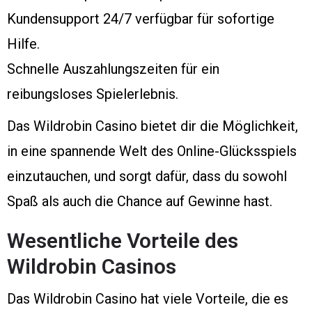
Kundensupport 24/7 verfügbar für sofortige
Hilfe.
Schnelle Auszahlungszeiten für ein
reibungsloses Spielerlebnis.
Das Wildrobin Casino bietet dir die Möglichkeit,
in eine spannende Welt des Online-Glücksspiels
einzutauchen, und sorgt dafür, dass du sowohl
Spaß als auch die Chance auf Gewinne hast.
Wesentliche Vorteile des
Wildrobin Casinos
Das Wildrobin Casino hat viele Vorteile, die es