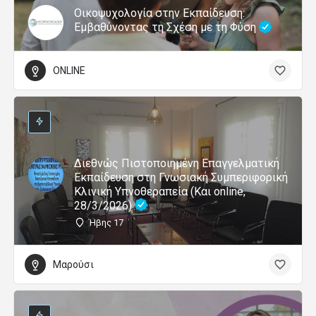
Οικοψυχολογία στην Εκπαίδευση:
Εμβαθύνοντας τη Σχέση με τη Φύση
ONLINE
Διεθνώς Πιστοποιημένη Επαγγελματική
Εκπαίδευση στη Γνωσιακή Συμπεριφορική
Κλινική Υπνοθεραπεία (Και online,
28/3/2026)
Ήβης 17
Μαρούσι