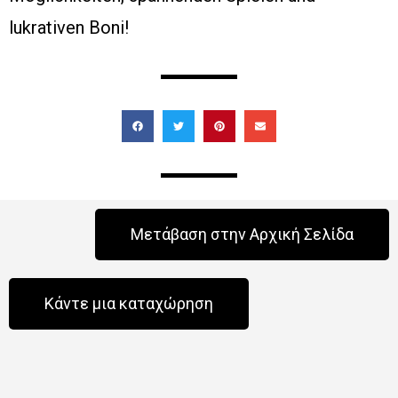
lukrativen Boni!
Μετάβαση στην Αρχική Σελίδα
Κάντε μια καταχώρηση