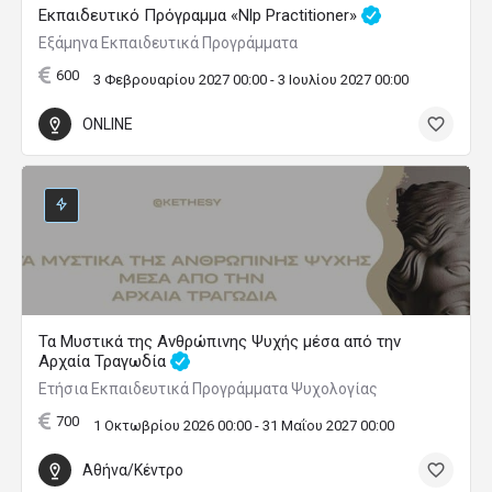
Εκπαιδευτικό Πρόγραμμα «Nlp Practitioner»
Εξάμηνα Εκπαιδευτικά Προγράμματα
600
3 Φεβρουαρίου 2027 00:00 - 3 Ιουλίου 2027 00:00
ONLINE
Τα Μυστικά της Ανθρώπινης Ψυχής μέσα από την
Αρχαία Τραγωδία
Ετήσια Εκπαιδευτικά Προγράμματα Ψυχολογίας
700
1 Οκτωβρίου 2026 00:00 - 31 Μαΐου 2027 00:00
Αθήνα/Κέντρο