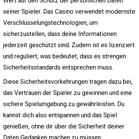
Wert auf den Schutz der persönlichen Daten
seiner Spieler. Das Casino verwendet modernste
Verschlüsselungstechnologien, um
sicherzustellen, dass deine Informationen
jederzeit geschützt sind. Zudem ist es lizenziert
und reguliert, was bedeutet, dass es strengen
Sicherheitsstandards entsprechen muss.
Diese Sicherheitsvorkehrungen tragen dazu bei,
das Vertrauen der Spieler zu gewinnen und eine
sichere Spielumgebung zu gewährleisten. Du
kannst dich also entspannen und das Spiel
genießen, ohne dir über die Sicherheit deiner
Daten Gedanken machen zu müssen.