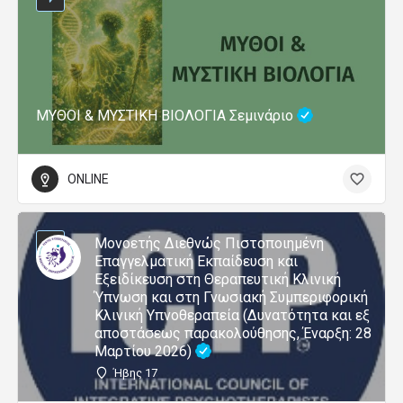
ΜΥΘΟΙ & ΜΥΣΤΙΚΗ ΒΙΟΛΟΓΙΑ Σεμινάριο
ONLINE
Μονοετής Διεθνώς Πιστοποιημένη
Επαγγελματική Εκπαίδευση και
Εξειδίκευση στη Θεραπευτική Κλινική
Ύπνωση και στη Γνωσιακή Συμπεριφορική
Κλινική Υπνοθεραπεία (Δυνατότητα και εξ
αποστάσεως παρακολούθησης, Έναρξη: 28
Μαρτίου 2026)
Ήβης 17