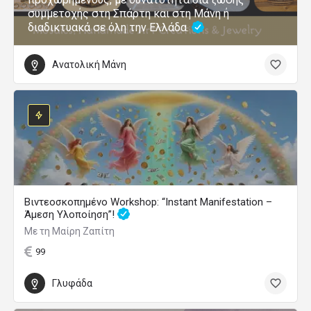
συμμετοχής στη Σπάρτη και στη Μάνη ή
διαδικτυακά σε όλη την Ελλάδα.
Ανατολική Μάνη
Βιντεοσκοπημένο Workshop: “Instant Manifestation –
Άμεση Υλοποίηση”!
Με τη Μαίρη Ζαπίτη
99
Γλυφάδα