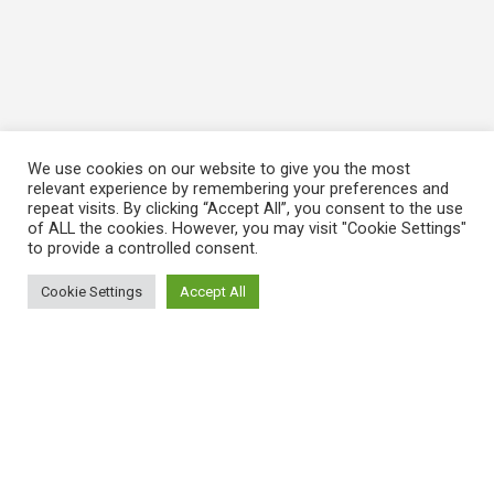
We use cookies on our website to give you the most
relevant experience by remembering your preferences and
repeat visits. By clicking “Accept All”, you consent to the use
of ALL the cookies. However, you may visit "Cookie Settings"
to provide a controlled consent.
Cookie Settings
Accept All
ΠΛΗΡΟΦΟΡΙΕΣ
Πώς λειτουργεί η Εναλλακτική Ατζέντα