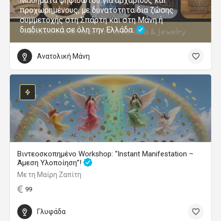
Μαθήματα ψηφιδωτού για αρχάριους και
προχωρημένους, με δυνατότητα δια ζώσης
συμμετοχής στη Σπάρτη και στη Μάνη ή
διαδικτυακά σε όλη την Ελλάδα.
Ανατολική Μάνη
Βιντεοσκοπημένο Workshop: “Instant Manifestation –
Άμεση Υλοποίηση”!
Με τη Μαίρη Ζαπίτη
99
Γλυφάδα