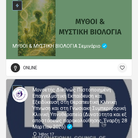
ΜΥΘΟΙ & ΜΥΣΤΙΚΗ ΒΙΟΛΟΓΙΑ Σεμινάριο
ONLINE
Μονοετής Διεθνώς Πιστοποιημένη
Επαγγελματική Εκπαίδευση και
Εξειδίκευση στη Θεραπευτική Κλινική
Ύπνωση και στη Γνωσιακή Συμπεριφορική
Κλινική Υπνοθεραπεία (Δυνατότητα και εξ
αποστάσεως παρακολούθησης, Έναρξη: 28
Μαρτίου 2026)
Ήβης 17