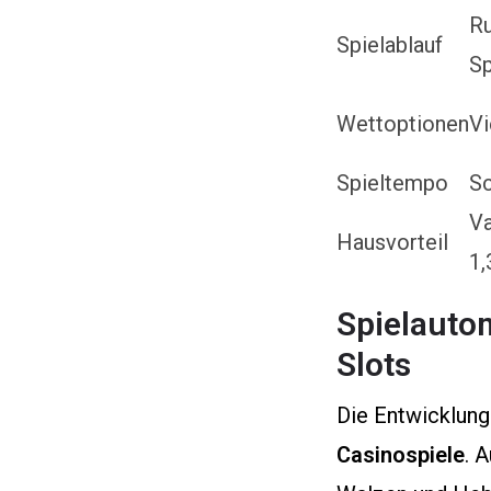
Ru
Spielablauf
Sp
Wettoptionen
Vi
Spieltempo
Sc
Va
Hausvorteil
1,
Spielauto
Slots
Die Entwicklun
Casinospiele
. 