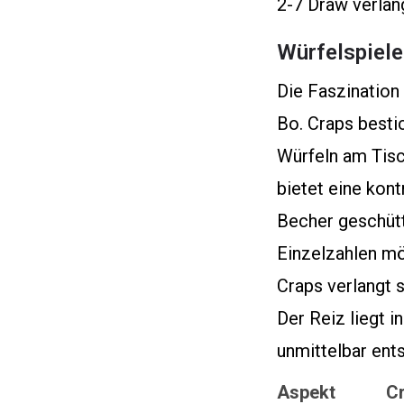
2-7 Draw verlan
Würfelspiele
Die Faszination
Bo. Craps besti
Würfeln am Tisc
bietet eine kont
Becher geschüt
Einzelzahlen mö
Craps verlangt s
Der Reiz liegt i
unmittelbar ent
Aspekt
C