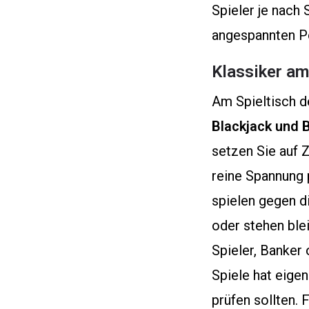
Spieler je nach
angespannten Po
Klassiker am
Am Spieltisch d
Blackjack und 
setzen Sie auf 
reine Spannung p
spielen gegen d
oder stehen blei
Spieler, Banker
Spiele hat eige
prüfen sollten. 