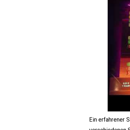
Ein erfahrener S
verschiedenen S