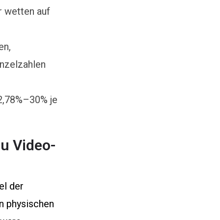
r wetten auf
en,
nzelzahlen
(2,78%–30% je
u Video-
el der
en physischen