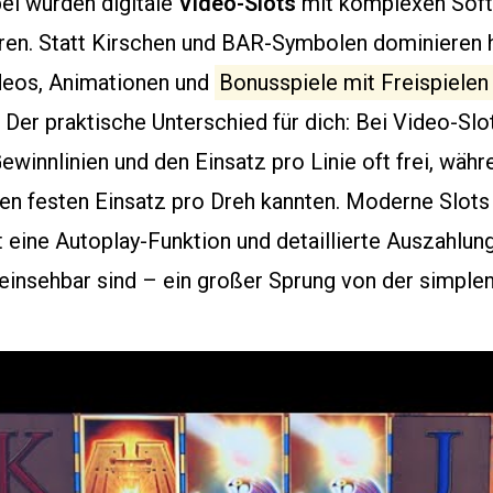
el wurden digitale
Video-Slots
mit komplexen Sof
ren. Statt Kirschen und BAR-Symbolen dominieren 
deos, Animationen und
Bonusspiele mit Freispielen
. Der praktische Unterschied für dich: Bei Video-Sl
ewinnlinien und den Einsatz pro Linie oft frei, währ
nen festen Einsatz pro Dreh kannten. Moderne Slots
eine Autoplay-Funktion und detaillierte Auszahlung
einsehbar sind – ein großer Sprung von der simple