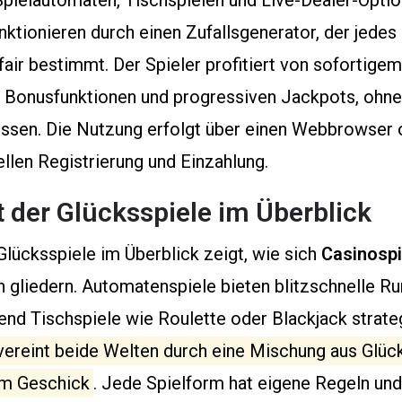
nktionieren durch einen Zufallsgenerator, der jedes
air bestimmt. Der Spieler profitiert von sofortigem
 Bonusfunktionen und progressiven Jackpots, ohn
ssen. Die Nutzung erfolgt über einen Webbrowser 
llen Registrierung und Einzahlung.
lt der Glücksspiele im Überblick
 Glücksspiele im Überblick zeigt, wie sich
Casinospi
 gliedern. Automatenspiele bieten blitzschnelle R
nd Tischspiele wie Roulette oder Blackjack strat
vereint beide Welten durch eine Mischung aus Glüc
m Geschick
. Jede Spielform hat eigene Regeln und