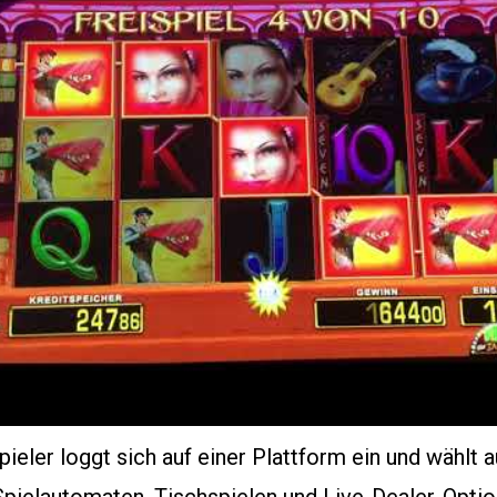
pieler loggt sich auf einer Plattform ein und wählt 
pielautomaten, Tischspielen und Live-Dealer-Optio