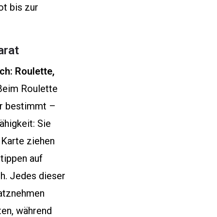
t bis zur
arat
ch: Roulette,
Beim Roulette
er bestimmt –
higkeit: Sie
 Karte ziehen
 tippen auf
h. Jedes dieser
Platznehmen
sten, während