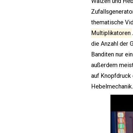
Walzen und Heb
Zufallsgenerato
thematische Vi
Multiplikatoren
die Anzahl der G
Banditen nur ei
außerdem meist 
auf Knopfdruck 
Hebelmechanik.