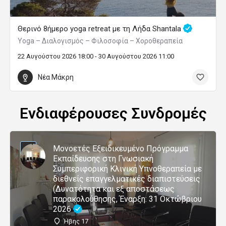
Θερινό 8ήμερο yoga retreat με τη Λήδα Shantala
Yoga – Διαλογισμός – Φιλοσοφία – Χοροθεραπεία
22 Αυγούστου 2026 18:00 - 30 Αυγούστου 2026 11:00
Νέα Μάκρη
Ενδιαφέρουσες Συνδρομές
Μονοετές Εξειδικευμένο Πρόγραμμα
Εκπαίδευσης στη Γνωσιακή
Συμπεριφορική Κλινική Υπνοθεραπεία με
διεθνείς επαγγελματικές διαπιστεύσεις
(Δυνατότητα και εξ αποστάσεως
παρακολούθησης, Έναρξη: 31 Οκτώβριου
2026
Ήβης 17