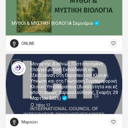
ΜΥΘΟΙ & ΜΥΣΤΙΚΗ ΒΙΟΛΟΓΙΑ Σεμινάριο
ONLINE
Μονοετής Διεθνώς Πιστοποιημένη
Επαγγελματική Εκπαίδευση και
Εξειδίκευση στη Θεραπευτική Κλινική
Ύπνωση και στη Γνωσιακή Συμπεριφορική
Κλινική Υπνοθεραπεία (Δυνατότητα και εξ
αποστάσεως παρακολούθησης, Έναρξη: 28
Μαρτίου 2026)
Ήβης 17
Μαρούσι