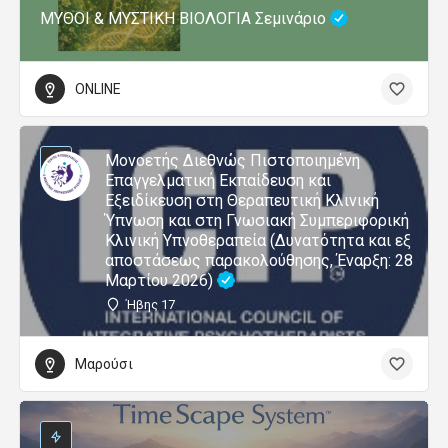
ΜΥΘΟΙ & ΜΥΣΤΙΚΗ ΒΙΟΛΟΓΙΑ Σεμινάριο
ONLINE
Μονοετής Διεθνώς Πιστοποιημένη
Επαγγελματική Εκπαίδευση και
Εξειδίκευση στη Θεραπευτική Κλινική
Ύπνωση και στη Γνωσιακή Συμπεριφορική
Κλινική Υπνοθεραπεία (Δυνατότητα και εξ
αποστάσεως παρακολούθησης, Έναρξη: 28
Μαρτίου 2026)
Ήβης 17
Μαρούσι