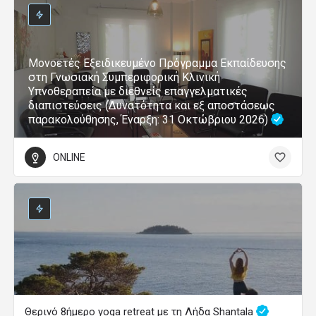
Μονοετές Εξειδικευμένο Πρόγραμμα Εκπαίδευσης
στη Γνωσιακή Συμπεριφορική Κλινική
Υπνοθεραπεία με διεθνείς επαγγελματικές
διαπιστεύσεις (Δυνατότητα και εξ αποστάσεως
παρακολούθησης, Έναρξη: 31 Οκτώβριου 2026)
ONLINE
Θερινό 8ήμερο yoga retreat με τη Λήδα Shantala