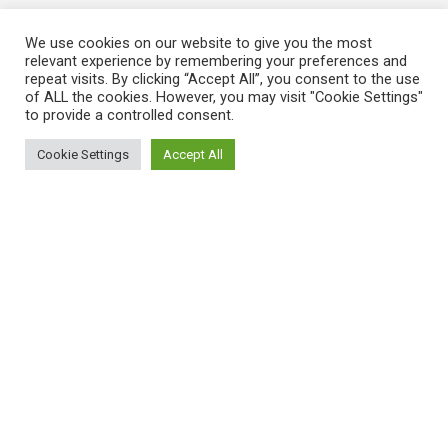
We use cookies on our website to give you the most
relevant experience by remembering your preferences and
repeat visits. By clicking “Accept All”, you consent to the use
of ALL the cookies. However, you may visit "Cookie Settings"
to provide a controlled consent.
Cookie Settings
Accept All
ΠΛΗΡΟΦΟΡΙΕΣ
Πώς λειτουργεί η Εναλλακτική Ατζέντα
Πώς μπορώ να εγγραφώ;
Πώς διαφέρουν οι καταχωρήσεις;
Πώς μπορώ να γραφτώ σε μια εκδήλωση;