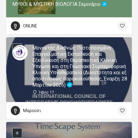
ΜΥΘΟΙ & ΜΥΣΤΙΚΗ ΒΙΟΛΟΓΙΑ Σεμινάριο
ONLINE
Μονοετής Διεθνώς Πιστοποιημένη
Επαγγελματική Εκπαίδευση και
Εξειδίκευση στη Θεραπευτική Κλινική
Ύπνωση και στη Γνωσιακή Συμπεριφορική
Κλινική Υπνοθεραπεία (Δυνατότητα και εξ
αποστάσεως παρακολούθησης, Έναρξη: 28
Μαρτίου 2026)
Ήβης 17
Μαρούσι