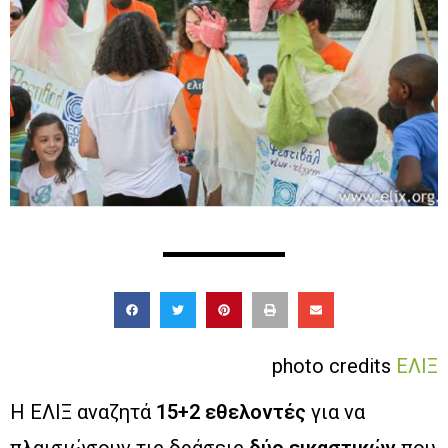
photo credits
ΕΛΙΞ
Η ΕΛΙΞ αναζητά
15+2 εθελοντές
για να