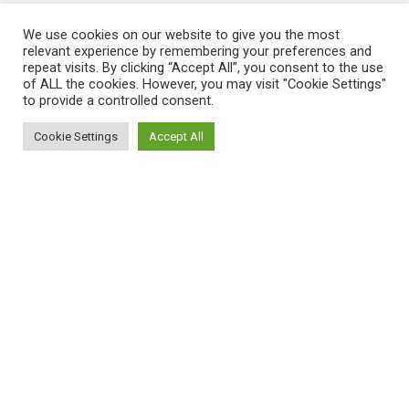
We use cookies on our website to give you the most
relevant experience by remembering your preferences and
repeat visits. By clicking “Accept All”, you consent to the use
of ALL the cookies. However, you may visit "Cookie Settings"
to provide a controlled consent.
Cookie Settings
Accept All
ΠΛΗΡΟΦΟΡΙΕΣ
Πώς λειτουργεί η Εναλλακτική Ατζέντα
Πώς μπορώ να εγγραφώ;
Πώς διαφέρουν οι καταχωρήσεις;
Πώς μπορώ να γραφτώ σε μια εκδήλωση;