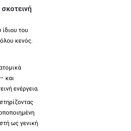
η σκοτεινή
 ίδιου του
θόλου κενός.
οατομικά
– και
εινή ενέργεια.
οστηρίζοντας
ροποποιημένη
ωστή ως γενική