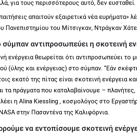
λά, για τους περισσότερους αυτό, δεν ευσταθεί.
παιτήσεις απαιτούν εξαιρετικά νέα ευρήματα» λέ
υ Πανεπιστημίου του Μίτσιγκαν, Ντράγκαν Χάτε
 σύμπαν αντιπροσωπεύει η σκοτεινή εν
νή ενέργεια θεωρείται ότι αντιπροσωπεύει το 
ού (ύλης και ενέργειας) στο σύμπαν. “Εάν σκέφ
τοις εκατό της πίτας είναι σκοτεινή ενέργεια κα
αι τα πράγματα που καταλαβαίνουμε – πλανήτες,
λέει η Alina Kiessling , κοσμολόγος στο Εργαστή
 NASA στην Πασαντένα της Καλιφόρνια.
πορούμε να εντοπίσουμε σκοτεινή ενέργ