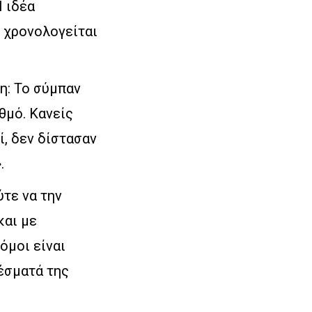
Η ιδέα
υ χρονολογείται
η: Το σύμπαν
θμό. Κανείς
ί, δεν δίστασαν
.
τε να την
και με
όμοι είναι
έσματά της