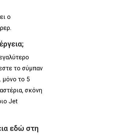
ει ο
ρερ.
έργεια;
μεγαλύτερο
τεστε το σύμπαν
ι μόνο το 5
 αστέρια, σκόνη
ριο Jet
εια εδώ στη