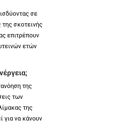
εισδύοντας σε
ς της σκοτεινής
μας επιτρέπουν
ωτεινών ετών
νέργεια;
τανόηση της
σεις των
λίμακας της
ί για να κάνουν