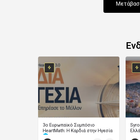
Μετάβαση
Εν
3ο Ευρωπαϊκό Συμπόσιο
Syro
HeartMath: Η Καρδιά στην Ηγεσία
Ελλ