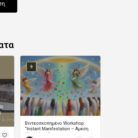
ση
ατα
αι
ε
Βιντεοσκοπημένο Workshop:
“Instant Manifestation – Άμεση
Υλοποίηση”!