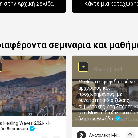
 στην Αρχική Σελίδα
Κάντε μια καταχώρη
διαφέροντα σεμινάρια και μαθήμ
Μαθήματα ψηφιδωτού για
αρχάριους και
προχωρημένους, με
δυνατότητα δια ζώσης
συμμετοχής στη Σπάρτη κ
στη Μάνη ή διαδικτυακά σ
όλη την Ελλάδα.
s Healing Waves 2026 - Η
άδα θεραπεύει
Ανατολική Μάνη
Το μεγάλο φεστιβάλ ψυχικής υγείας επιστρέφει