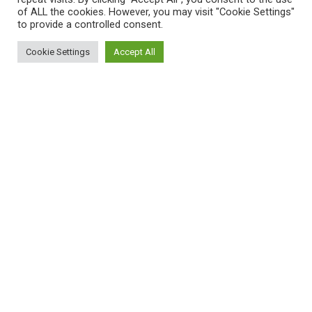
of ALL the cookies. However, you may visit "Cookie Settings"
to provide a controlled consent.
Cookie Settings
Accept All
ΠΛΗΡΟΦΟΡΙΕΣ
Πώς λειτουργεί η Εναλλακτική Ατζέντα
Πώς μπορώ να εγγραφώ;
Πώς διαφέρουν οι καταχωρήσεις;
Πώς μπορώ να γραφτώ σε μια εκδήλωση;
ΚΑΤΑΧΩΡΗΣΕΙΣ