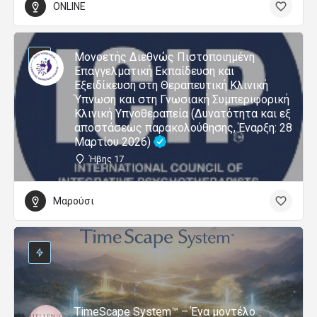
ONLINE
Μονοετής Διεθνώς Πιστοποιημένη
Επαγγελματική Εκπαίδευση και
Εξειδίκευση στη Θεραπευτική Κλινική
Ύπνωση και στη Γνωσιακή Συμπεριφορική
Κλινική Υπνοθεραπεία (Δυνατότητα και εξ
αποστάσεως παρακολούθησης, Έναρξη: 28
Μαρτίου 2026)
Ήβης 17
Μαρούσι
TimeScape System™ – Ένα μοντέλο