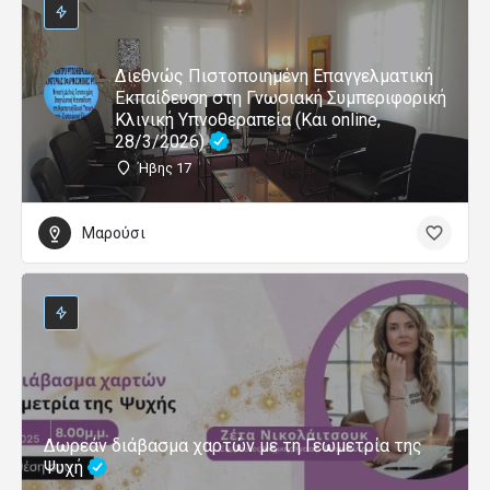
Διεθνώς Πιστοποιημένη Επαγγελματική
Εκπαίδευση στη Γνωσιακή Συμπεριφορική
Κλινική Υπνοθεραπεία (Και online,
28/3/2026)
Ήβης 17
Μαρούσι
Δωρεάν διάβασμα χαρτών με τη Γεωμετρία της
Ψυχή