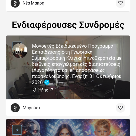
Νέα Μάκρη
Ενδιαφέρουσες Συνδρομές
Μονοετές Εξειδικευμένο Πρόγραμμα
Εκπαίδευσης στη Γνωσιακή
Συμπεριφορική Κλινική Υπνοθεραπεία με
διεθνείς επαγγελματικές διαπιστεύσεις
(Δυνατότητα και εξ αποστάσεως
παρακολούθησης, Έναρξη: 31 Οκτώβριου
2026
Ήβης 17
Μαρούσι