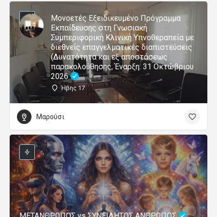
Μονοετές Εξειδικευμένο Πρόγραμμα
Εκπαίδευσης στη Γνωσιακή
Συμπεριφορική Κλινική Υπνοθεραπεία με
διεθνείς επαγγελματικές διαπιστεύσεις
(Δυνατότητα και εξ αποστάσεως
παρακολούθησης, Έναρξη: 31 Οκτώβριου
2026
Ήβης 17
Μαρούσι
ΜΕΤΑΝΘΡΩΠΟΣ vs ΣΥΝΕΙΔΗΤΟΣ ΑΝΘΡΩΠΟΣ