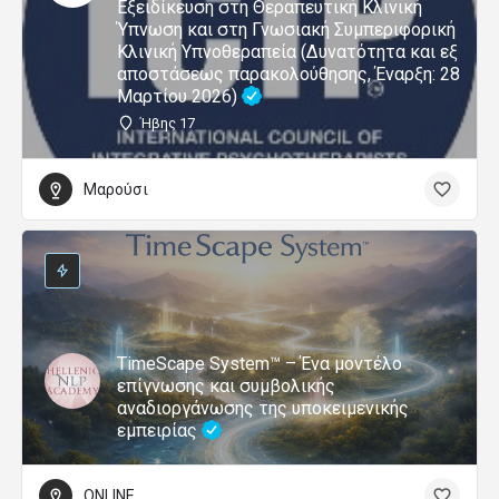
Εξειδίκευση στη Θεραπευτική Κλινική
Ύπνωση και στη Γνωσιακή Συμπεριφορική
Κλινική Υπνοθεραπεία (Δυνατότητα και εξ
αποστάσεως παρακολούθησης, Έναρξη: 28
Μαρτίου 2026)
Ήβης 17
Μαρούσι
TimeScape System™ – Ένα μοντέλο
επίγνωσης και συμβολικής
αναδιοργάνωσης της υποκειμενικής
εμπειρίας
ONLINE