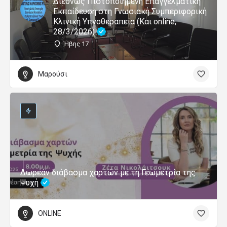
Διεθνώς Πιστοποιημένη Επαγγελματική
Εκπαίδευση στη Γνωσιακή Συμπεριφορική
Κλινική Υπνοθεραπεία (Και online,
28/3/2026)
Ήβης 17
Μαρούσι
Δωρεάν διάβασμα χαρτών με τη Γεωμετρία της
Ψυχή
ONLINE