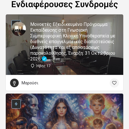
Ενδιαφέρουσες Συνδρομές
Μονοετές Εξειδικευμένο Πρόγραμμα
Εκπαίδευσης στη Γνωσιακή
Συμπεριφορική Κλινική Υπνοθεραπεία με
διεθνείς επαγγελματικές διαπιστεύσεις
(Δυνατότητα και εξ αποστάσεως
παρακολούθησης, Έναρξη: 31 Οκτώβριου
2026
Ήβης 17
Μαρούσι