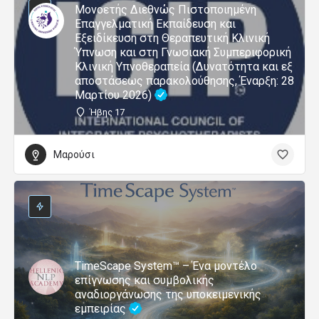
Μονοετής Διεθνώς Πιστοποιημένη
Επαγγελματική Εκπαίδευση και
Εξειδίκευση στη Θεραπευτική Κλινική
Ύπνωση και στη Γνωσιακή Συμπεριφορική
Κλινική Υπνοθεραπεία (Δυνατότητα και εξ
αποστάσεως παρακολούθησης, Έναρξη: 28
Μαρτίου 2026)
Ήβης 17
Μαρούσι
TimeScape System™ – Ένα μοντέλο
επίγνωσης και συμβολικής
αναδιοργάνωσης της υποκειμενικής
εμπειρίας