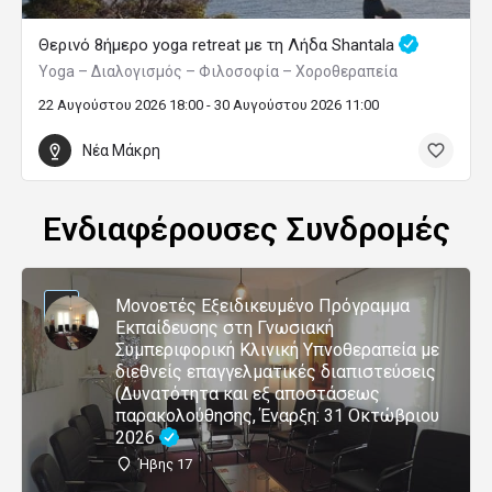
Θερινό 8ήμερο yoga retreat με τη Λήδα Shantala
Yoga – Διαλογισμός – Φιλοσοφία – Χοροθεραπεία
22 Αυγούστου 2026 18:00 - 30 Αυγούστου 2026 11:00
Νέα Μάκρη
Ενδιαφέρουσες Συνδρομές
Μονοετές Εξειδικευμένο Πρόγραμμα
Εκπαίδευσης στη Γνωσιακή
Συμπεριφορική Κλινική Υπνοθεραπεία με
διεθνείς επαγγελματικές διαπιστεύσεις
(Δυνατότητα και εξ αποστάσεως
παρακολούθησης, Έναρξη: 31 Οκτώβριου
2026
Ήβης 17