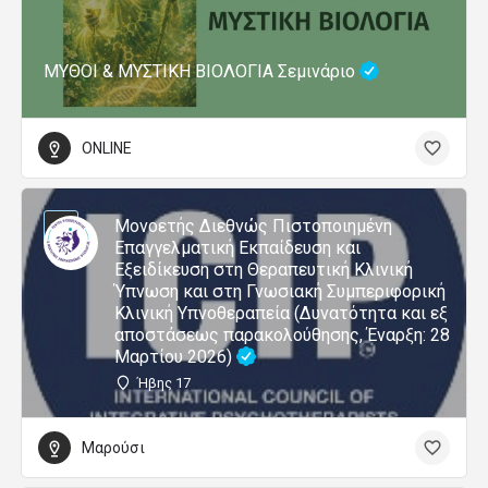
ΜΥΘΟΙ & ΜΥΣΤΙΚΗ ΒΙΟΛΟΓΙΑ Σεμινάριο
ONLINE
Μονοετής Διεθνώς Πιστοποιημένη
Επαγγελματική Εκπαίδευση και
Εξειδίκευση στη Θεραπευτική Κλινική
Ύπνωση και στη Γνωσιακή Συμπεριφορική
Κλινική Υπνοθεραπεία (Δυνατότητα και εξ
αποστάσεως παρακολούθησης, Έναρξη: 28
Μαρτίου 2026)
Ήβης 17
Μαρούσι