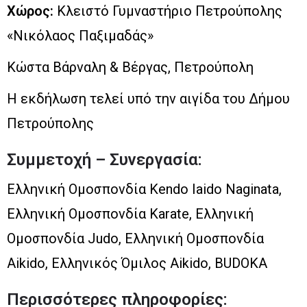
cultural@at.mofa.go.jp
Μετάβαση στην Αρχική Σελίδα
Κάντε μια καταχώρηση