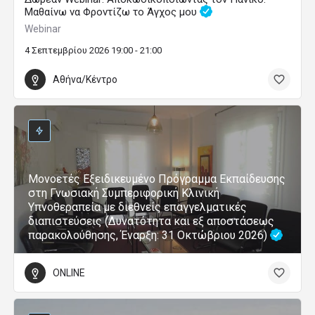
Θερινό 8ήμερο yoga retreat με τη Λήδα Shantala
Yoga – Διαλογισμός – Φιλοσοφία – Χοροθεραπεία
22 Αυγούστου 2026 18:00 - 30 Αυγούστου 2026 11:00
Νέα Μάκρη
Ενδιαφέρουσες Συνδρομές
Μονοετές Εξειδικευμένο Πρόγραμμα
Εκπαίδευσης στη Γνωσιακή
Συμπεριφορική Κλινική Υπνοθεραπεία με
διεθνείς επαγγελματικές διαπιστεύσεις
(Δυνατότητα και εξ αποστάσεως
παρακολούθησης, Έναρξη: 31 Οκτώβριου
2026