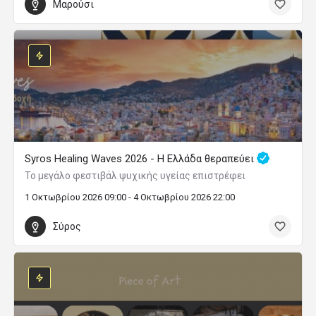
διαδικτυακά σε όλη την Ελλάδα.
Ανατολική Μάνη
Βιντεοσκοπημένο Workshop: “Instant Manifestation –
Άμεση Υλοποίηση”!
Με τη Μαίρη Ζαπίτη
99
Γλυφάδα