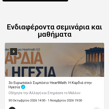
Syros Healing Waves 2026 - Η Ελλάδα θεραπεύει
Το μεγάλο φεστιβάλ ψυχικής υγείας επιστρέφει
1 Οκτωβρίου 2026 09:00 - 4 Οκτωβρίου 2026 22:00
Σύρος
Μαθήματα ψηφιδωτού για αρχάριους και
προχωρημένους, με δυνατότητα δια ζώσης
συμμετοχής στη Σπάρτη και στη Μάνη ή