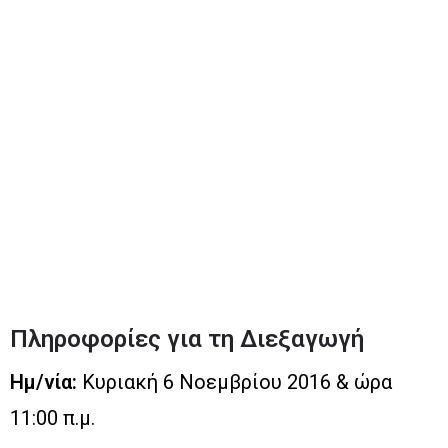
Κώστα Βάρναλη & Βέργας, Πετρούπολη
H εκδήλωση τελεί υπό την αιγίδα του Δήμου
Πετρούπολης
Συμμετοχή – Συνεργασία:
Ελληνική Ομοσπονδία Kendo Iaido Naginata,
Ελληνική Ομοσπονδία Karate, Ελληνική
Ομοσπονδία Judo, Ελληνική Ομοσπονδία
Aikido, Ελληνικός Όμιλος Aikido, BUDOKA
Περισσότερες πληροφορίες:
Πρεσβεία της Ιαπωνίας – Πολιτιστικό Τμήμα
τηλ: 210- 670 9901, email: