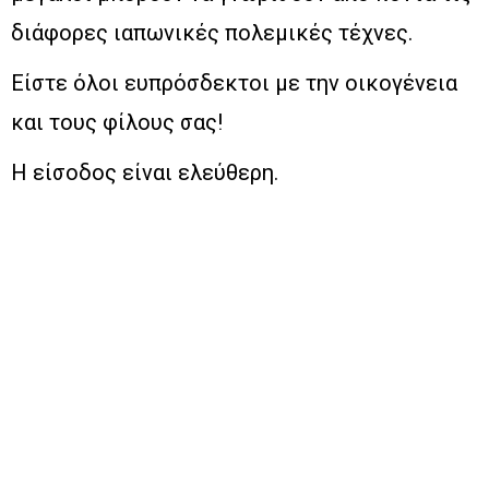
διάφορες ιαπωνικές πολεμικές τέχνες.
Είστε όλοι ευπρόσδεκτοι με την οικογένεια
και τους φίλους σας!
Η είσοδος είναι ελεύθερη.
Πληροφορίες για τη Διεξαγωγή
Ημ/νία:
Κυριακή 6 Νοεμβρίου 2016 & ώρα
11:00 π.μ.
Χώρος:
Κλειστό Γυμναστήριο Πετρούπολης
«Νικόλαος Παξιμαδάς»