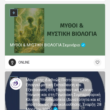
TimeScape System™ – Ένα μοντέλο
επίγνωσης και συμβολικής
αναδιοργάνωσης της υποκειμενικής
εμπειρίας
ONLINE