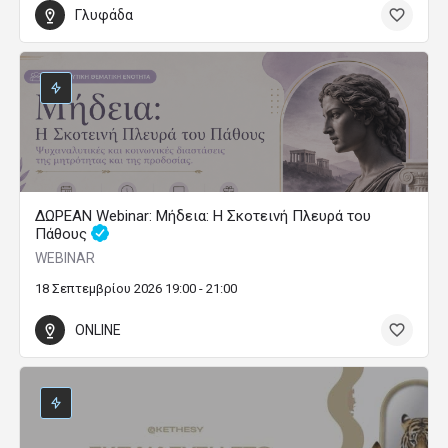
Εκπαιδευτικό Πρόγραμμα «Nlp Practitioner»
Εξάμηνα Εκπαιδευτικά Προγράμματα
600
3 Φεβρουαρίου 2027 00:00 - 3 Ιουλίου 2027 00:00
ONLINE
Τα Μυστικά της Ανθρώπινης Ψυχής μέσα από την
Αρχαία Τραγωδία
Ετήσια Εκπαιδευτικά Προγράμματα Ψυχολογίας
700
1 Οκτωβρίου 2026 00:00 - 31 Μαΐου 2027 00:00
Αθήνα/Κέντρο