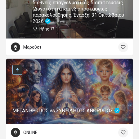
ΜΥΘΟΙ & ΜΥΣΤΙΚΗ ΒΙΟΛΟΓΙΑ Σεμινάριο
ONLINE
Μονοετής Διεθνώς Πιστοποιημένη
Επαγγελματική Εκπαίδευση και
Εξειδίκευση στη Θεραπευτική Κλινική
Ύπνωση και στη Γνωσιακή Συμπεριφορική
Κλινική Υπνοθεραπεία (Δυνατότητα και εξ
αποστάσεως παρακολούθησης, Έναρξη: 28
Μαρτίου 2026)
Ήβης 17
Μαρούσι