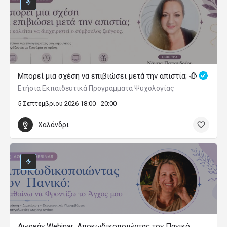
Αθήνα/Κέντρο
Μονοετές Εξειδικευμένο Πρόγραμμα Εκπαίδευσης
στη Γνωσιακή Συμπεριφορική Κλινική
Υπνοθεραπεία με διεθνείς επαγγελματικές
διαπιστεύσεις (Δυνατότητα και εξ αποστάσεως
παρακολούθησης, Έναρξη: 31 Οκτώβριου 2026)
ONLINE