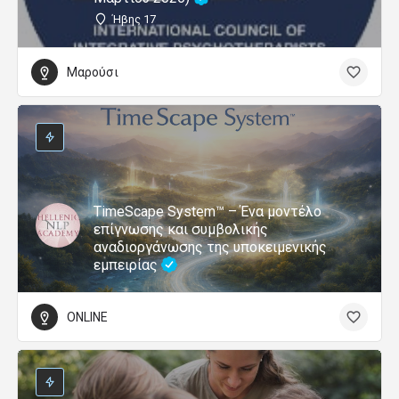
Οικοψυχολογία στην Εκπαίδευση:
Εμβαθύνοντας τη Σχέση με τη Φύση
ONLINE
Διεθνώς Πιστοποιημένη Επαγγελματική
Εκπαίδευση στη Γνωσιακή Συμπεριφορική
Κλινική Υπνοθεραπεία (Και online,
28/3/2026)
Ήβης 17
Μαρούσι