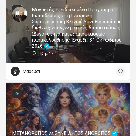
Μονοετές Εξειδικευμένο Πρόγραμμα
Εκπαίδευσης στη Γνωσιακή
Συμπεριφορική Κλινική Υπνοθεραπεία με
διεθνείς επαγγελματικές διαπιστεύσεις
(Δυνατότητα και εξ αποστάσεως
παρακολούθησης, Έναρξη: 31 Οκτώβριου
2026
Ήβης 17
Μαρούσι
ΜΕΤΑΝΘΡΩΠΟΣ vs ΣΥΝΕΙΔΗΤΟΣ ΑΝΘΡΩΠΟΣ