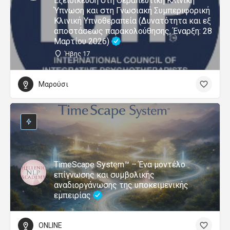
Εξειδίκευση στη Θεραπευτική Κλινική
Ύπνωση και στη Γνωσιακή Συμπεριφορική
Κλινική Υπνοθεραπεία (Δυνατότητα και εξ
αποστάσεως παρακολούθησης, Έναρξη: 28
Μαρτίου 2026)
Ήβης 17
Μαρούσι
TimeScape System™ – Ένα μοντέλο
επίγνωσης και συμβολικής
αναδιοργάνωσης της υποκειμενικής
εμπειρίας
ONLINE