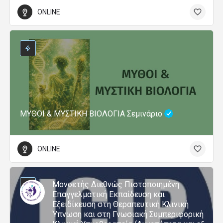
ONLINE
ΜΥΘΟΙ & ΜΥΣΤΙΚΗ ΒΙΟΛΟΓΙΑ Σεμινάριο
ONLINE
Μονοετής Διεθνώς Πιστοποιημένη
Επαγγελματική Εκπαίδευση και
Εξειδίκευση στη Θεραπευτική Κλινική
Ύπνωση και στη Γνωσιακή Συμπεριφορική