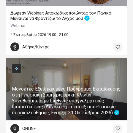
Δωρεάν Webinar: Αποκωδικοποιώντας τον Πανικό:
Μαθαίνω να Φροντίζω το Άγχος μου
Webinar
4 Σεπτεμβρίου 2026 19:00 - 21:00
Αθήνα/Κέντρο
Μονοετές Εξειδικευμένο Πρόγραμμα Εκπαίδευσης
στη Γνωσιακή Συμπεριφορική Κλινική
Υπνοθεραπεία με διεθνείς επαγγελματικές
διαπιστεύσεις (Δυνατότητα και εξ αποστάσεως
παρακολούθησης, Έναρξη: 31 Οκτώβριου 2026)
ONLINE