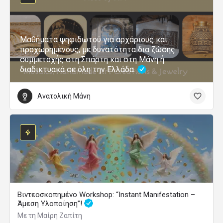
Μαθήματα ψηφιδωτού για αρχάριους και
προχωρημένους, με δυνατότητα δια ζώσης
συμμετοχής στη Σπάρτη και στη Μάνη ή
διαδικτυακά σε όλη την Ελλάδα.
Ανατολική Μάνη
Βιντεοσκοπημένο Workshop: “Instant Manifestation –
Άμεση Υλοποίηση”!
Με τη Μαίρη Ζαπίτη