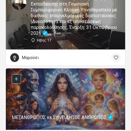
Εκπαίδευσης στη Γνωσιακή
Συμπεριφορική Κλινική Υπνοθεραπεία με
διεθνείς επαγγελματικές διαπιστεύσεις
(Δυνατότητα και εξ αποστάσεως
παρακολούθησης, Έναρξη: 31 Οκτώβριου
2026
Ήβης 17
Μαρούσι
ΜΕΤΑΝΘΡΩΠΟΣ vs ΣΥΝΕΙΔΗΤΟΣ ΑΝΘΡΩΠΟΣ