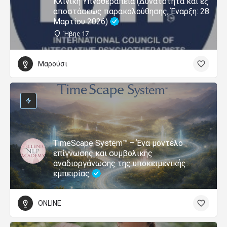
Κλινική Υπνοθεραπεία (Δυνατότητα και εξ
αποστάσεως παρακολούθησης, Έναρξη: 28
Μαρτίου 2026)
Ήβης 17
Μαρούσι
TimeScape System™ – Ένα μοντέλο
επίγνωσης και συμβολικής
αναδιοργάνωσης της υποκειμενικής
εμπειρίας
ONLINE